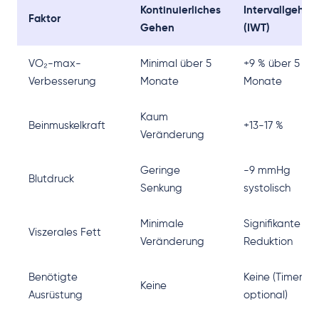
Kontinuierliches
Intervallgehen
Faktor
Gehen
(IWT)
VO₂-max-
Minimal über 5
+9 % über 5
Verbesserung
Monate
Monate
Kaum
Beinmuskelkraft
+13-17 %
Veränderung
Geringe
-9 mmHg
Blutdruck
Senkung
systolisch
Minimale
Signifikante
Viszerales Fett
Veränderung
Reduktion
Benötigte
Keine (Timer
Keine
Ausrüstung
optional)