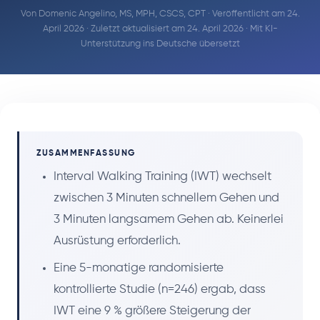
Von
Domenic Angelino, MS, MPH, CSCS, CPT
· Veröffentlicht am 24.
April 2026 · Zuletzt aktualisiert am 24. April 2026 · Mit KI-
Unterstützung ins Deutsche übersetzt
ZUSAMMENFASSUNG
Interval Walking Training (IWT) wechselt
zwischen 3 Minuten schnellem Gehen und
3 Minuten langsamem Gehen ab. Keinerlei
Ausrüstung erforderlich.
Eine 5-monatige randomisierte
kontrollierte Studie (n=246) ergab, dass
IWT eine 9 % größere Steigerung der