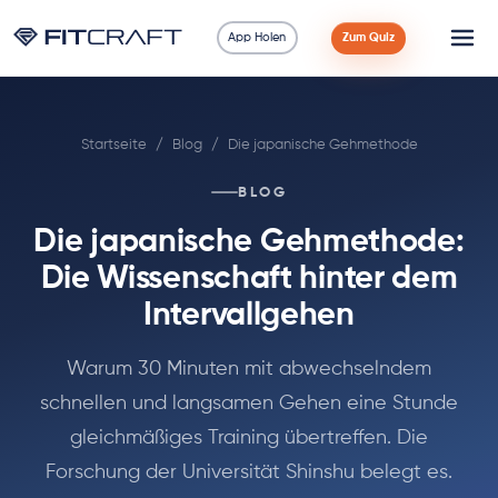
App Holen
Zum Quiz
Wissenschaft
Startseite
/
Blog
/
Die japanische Gehmethode
Ratgeber
BLOG
Vergleiche
Die japanische Gehmethode:
90 Tage
Die Wissenschaft hinter dem
Intervallgehen
Übungen
Warum 30 Minuten mit abwechselndem
Blog
schnellen und langsamen Gehen eine Stunde
gleichmäßiges Training übertreffen. Die
Rechner
Forschung der Universität Shinshu belegt es.