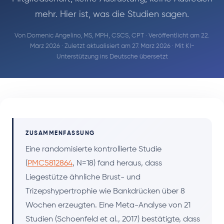
mehr. Hier ist, was die Studien sagen.
Von
Domenic Angelino, MS, MPH, CSCS, CPT
· Veröffentlicht am 22.
März 2026 · Zuletzt aktualisiert am 27. März 2026 · Mit KI-
Unterstützung ins Deutsche übersetzt
ZUSAMMENFASSUNG
Eine randomisierte kontrollierte Studie
(
PMC5812864
, N=18) fand heraus, dass
Liegestütze ähnliche Brust- und
Trizepshypertrophie wie Bankdrücken über 8
Wochen erzeugten. Eine Meta-Analyse von 21
Studien (Schoenfeld et al., 2017) bestätigte, dass