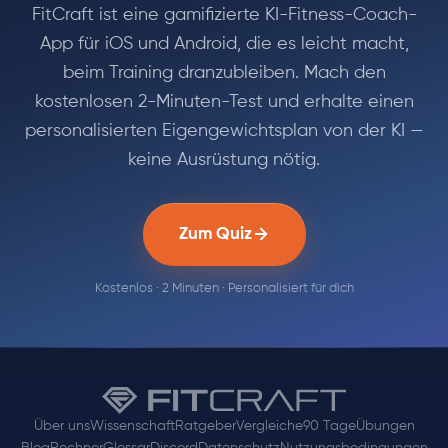
FitCraft ist eine gamifizierte KI-Fitness-Coach-
App für iOS und Android, die es leicht macht,
beim Training dranzubleiben. Mach den
kostenlosen 2-Minuten-Test und erhalte einen
personalisierten Eigengewichtsplan von der KI —
keine Ausrüstung nötig.
Zum Quiz
Kostenlos · 2 Minuten · Personalisiert für dich
Über uns
Wissenschaft
Ratgeber
Vergleiche
90 Tage
Übungen
Blog
Rechner
Glossar
Discord
Datenschutz
Nutzungsbedingungen