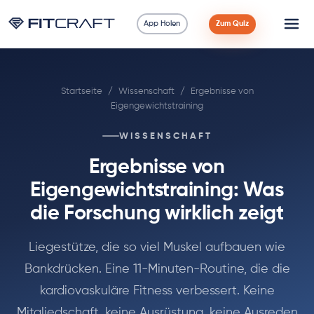
App Holen
Zum Quiz
Wissenschaft
Startseite
/
Wissenschaft
/
Ergebnisse von
Ratgeber
Eigengewichtstraining
Vergleiche
WISSENSCHAFT
Ergebnisse von
90 Tage
Eigengewichtstraining: Was
Übungen
die Forschung wirklich zeigt
Blog
Liegestütze, die so viel Muskel aufbauen wie
Bankdrücken. Eine 11-Minuten-Routine, die die
Rechner
kardiovaskuläre Fitness verbessert. Keine
Mitgliedschaft, keine Ausrüstung, keine Ausreden