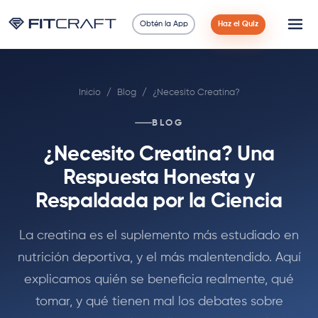
Obtén la App
Haz el Quiz
Ciencia
Inicio
/
Blog
/
¿Necesito Creatina?
Guías
BLOG
Comparaciones
¿Necesito Creatina? Una
90 Días
Respuesta Honesta y
Respaldada por la Ciencia
Ejercicios
La creatina es el suplemento más estudiado en
Blog
nutrición deportiva, y el más malentendido. Aquí
explicamos quién se beneficia realmente, qué
Calculadoras
tomar, y qué tienen mal los debates sobre