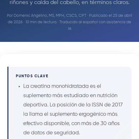
riñones y caída del cabello, en términos claros.
Por
Domenic Angelino, MS, MPH, CSCS, CPT
· Publicado el 25 de abril
de 2026 · 10 min de lectura · Traducido al español con asistencia de
IA
PUNTOS CLAVE
La creatina monohidratada es el
suplemento más estudiado en nutrición
deportiva. La posición de la ISSN de 2017
la llama el suplemento ergogénico más
efectivo disponible, con más de 30 años
de datos de seguridad.