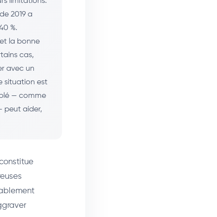
s limitations.
de 2019 a
-40 %.
 et la bonne
tains cas,
ler avec un
e situation est
ciblé — comme
— peut aider,
 constitue
reuses
érablement
ggraver