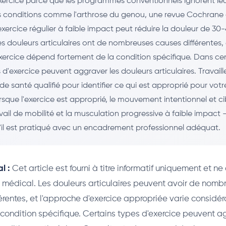
exercice parce que les programmes conventionnels ignorent leur
s conditions comme l'arthrose du genou, une revue Cochrane 
xercice régulier à faible impact peut réduire la douleur de 30
s douleurs articulaires ont de nombreuses causes différentes,
ercice dépend fortement de la condition spécifique. Dans cer
 d'exercice peuvent aggraver les douleurs articulaires. Travail
de santé qualifié pour identifier ce qui est approprié pour votr
rsque l'exercice est approprié, le mouvement intentionnel et 
avail de mobilité et la musculation progressive à faible impact 
u'il est pratiqué avec un encadrement professionnel adéquat.
l :
Cet article est fourni à titre informatif uniquement et ne
 médical. Les douleurs articulaires peuvent avoir de nomb
érentes, et l'approche d'exercice appropriée varie consid
 condition spécifique. Certains types d'exercice peuvent a