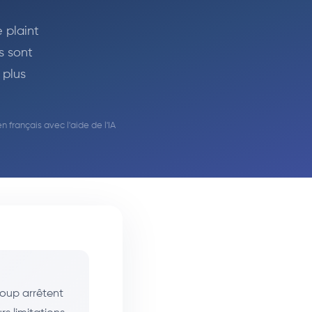
 plaint
s sont
 plus
en français avec l'aide de l'IA
coup arrêtent