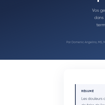
Vos ge
dans 
term
Par
Domenic Angelino, MS, 
RÉSUMÉ
Les douleurs a