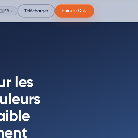
Faire le Quiz
FR
Télécharger
ur les
uleurs
aible
ment