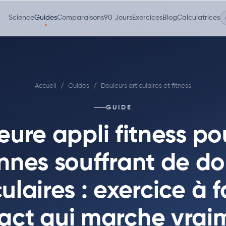
Science
Guides
Comparaisons
90 Jours
Exercices
Blog
Calculatrices
Accueil
/
Guides
/
Douleurs articulaires et fitness
GUIDE
eure appli fitness po
nnes souffrant de do
culaires : exercice à f
act qui marche vrai