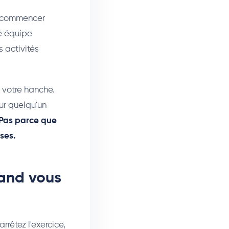
de commencer
re équipe
 activités
 votre hanche.
ur quelqu'un
Pas parce que
ses.
uand vous
rrêtez l'exercice,