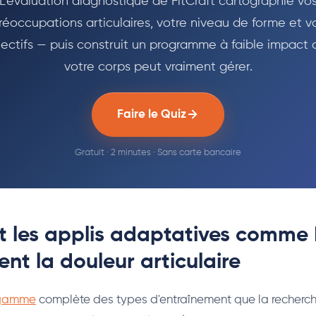
L'évaluation diagnostique de FitCraft cartographie vo
réoccupations articulaires, votre niveau de forme et v
ectifs — puis construit un programme à faible impact
votre corps peut vraiment gérer.
Faire le Quiz
Gratuit · 2 minutes · Sans carte bancaire
les applis adaptatives comme F
nt la douleur articulaire
a gamme
complète des types d'entraînement que la recherch