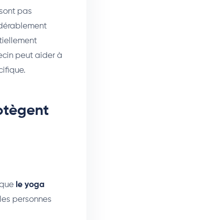
 sont pas
sidérablement
tiellement
ecin peut aider à
ifique.
rotègent
é que
le yoga
les personnes