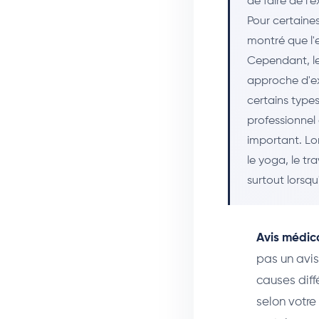
de faire de l'
Pour certaine
montré que l'e
Cependant, le
approche d'ex
certains types
professionnel 
important. Lo
le yoga, le tr
surtout lorsq
Avis médica
pas un avis
causes diff
selon votre