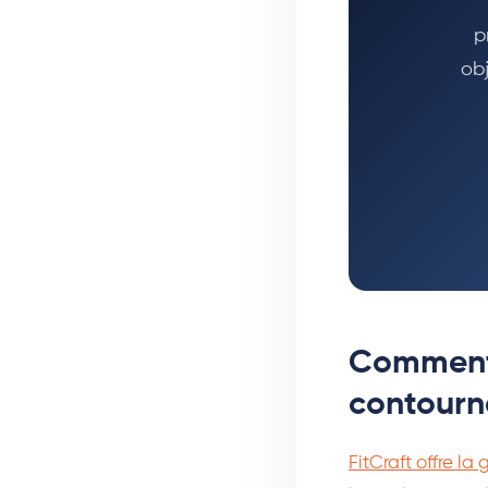
p
obj
Comment 
contourne
FitCraft offre l