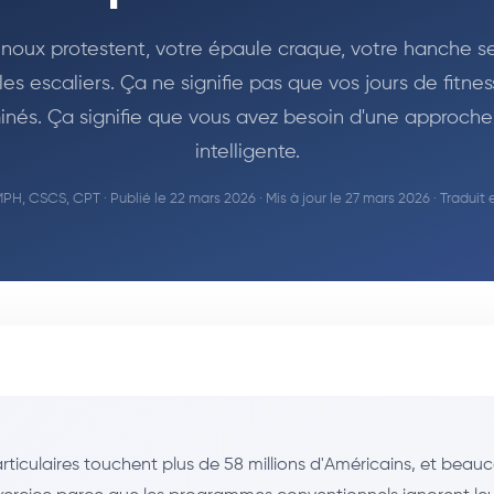
noux protestent, votre épaule craque, votre hanche se
les escaliers. Ça ne signifie pas que vos jours de fitnes
inés. Ça signifie que vous avez besoin d'une approche
intelligente.
MPH, CSCS, CPT
· Publié le 22 mars 2026 · Mis à jour le 27 mars 2026 · Traduit 
rticulaires touchent plus de 58 millions d'Américains, et beau