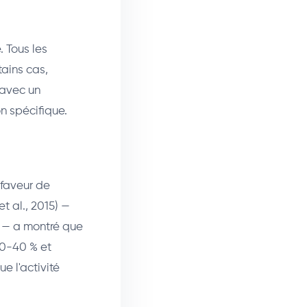
. Tous les
tains cas,
 avec un
on spécifique.
 faveur de
t al., 2015) —
s — a montré que
30-40 % et
e l'activité