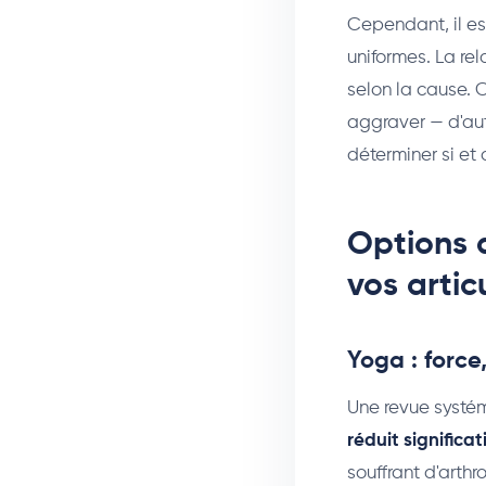
Cependant, il es
uniformes. La rel
selon la cause. 
aggraver — d'aut
déterminer si et 
Options d
vos artic
Yoga : force
Une revue syst
réduit significa
souffrant d'arth