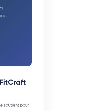
s
os
 que
itCraft
e soutient pour