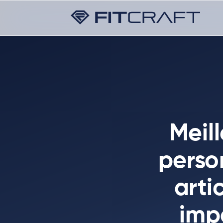
Meill
perso
arti
imp