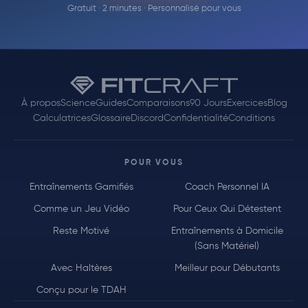
Gratuit · 2 minutes · Personnalisé pour vous
À propos
Science
Guides
Comparaisons
90 Jours
Exercices
Blog
Calculatrices
Glossaire
Discord
Confidentialité
Conditions
POUR VOUS
Entraînements Gamifiés
Coach Personnel IA
Comme un Jeu Vidéo
Pour Ceux Qui Détestent
Reste Motivé
Entraînements à Domicile
(Sans Matériel)
Avec Haltères
Meilleur pour Débutants
Conçu pour le TDAH