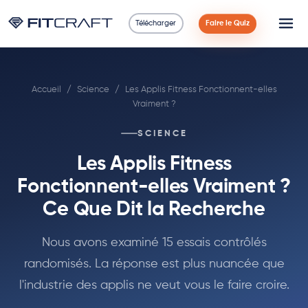
Télécharger
Faire le Quiz
Science
Accueil
/
Science
/
Les Applis Fitness Fonctionnent-elles
Guides
Vraiment ?
Comparaisons
SCIENCE
Les Applis Fitness
90 Jours
Fonctionnent-elles Vraiment ?
Exercices
Ce Que Dit la Recherche
Blog
Nous avons examiné 15 essais contrôlés
randomisés. La réponse est plus nuancée que
Calculatrices
l'industrie des applis ne veut vous le faire croire.