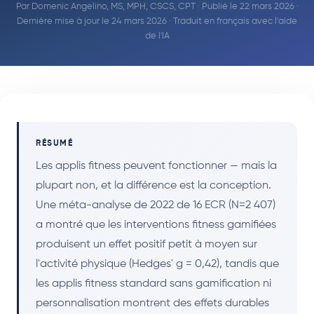
Par
Domenic Angelino, MS, MPH, CSCS, CPT
· Publié le 22 mars 2026 ·
Dernière mise à jour le 24 mars 2026 · Traduit en français avec l'aide
de l'IA
RÉSUMÉ
Les applis fitness peuvent fonctionner — mais la
plupart non, et la différence est la conception.
Une méta-analyse de 2022 de 16 ECR (N=2 407)
a montré que les interventions fitness gamifiées
produisent un effet positif petit à moyen sur
l'activité physique (Hedges' g = 0,42), tandis que
les applis fitness standard sans gamification ni
personnalisation montrent des effets durables