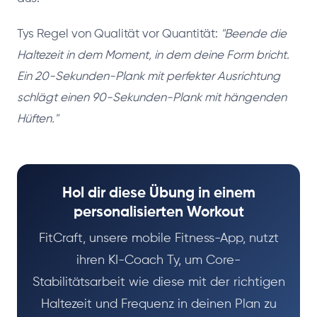
Tys Regel von Qualität vor Quantität:
"Beende die
Haltezeit in dem Moment, in dem deine Form bricht.
Ein 20-Sekunden-Plank mit perfekter Ausrichtung
schlägt einen 90-Sekunden-Plank mit hängenden
Hüften."
Hol dir diese Übung in einem
personalisierten Workout
FitCraft, unsere mobile Fitness-App, nutzt
ihren KI-Coach Ty, um Core-
Stabilitätsarbeit wie diese mit der richtigen
Haltezeit und Frequenz in deinen Plan zu