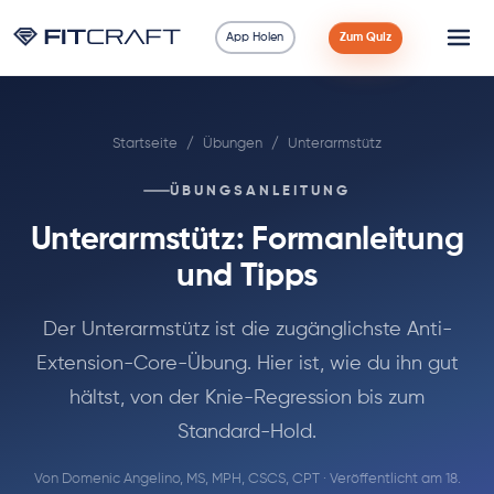
App Holen
Zum Quiz
Wissenschaft
Startseite
/
Übungen
/
Unterarmstütz
Ratgeber
ÜBUNGSANLEITUNG
Vergleiche
Unterarmstütz: Formanleitung
90 Tage
und Tipps
Übungen
Der Unterarmstütz ist die zugänglichste Anti-
Extension-Core-Übung. Hier ist, wie du ihn gut
Blog
hältst, von der Knie-Regression bis zum
Standard-Hold.
Rechner
Von
Domenic Angelino, MS, MPH, CSCS, CPT
· Veröffentlicht am 18.