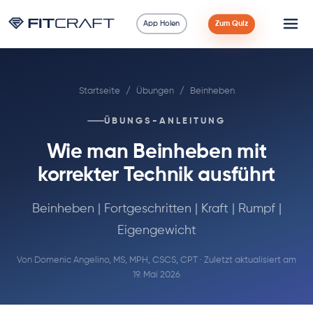
App Holen
Zum Quiz
Wissenschaft
Startseite
/
Übungen
/
Beinheben
Ratgeber
ÜBUNGS-ANLEITUNG
Vergleiche
Wie man Beinheben mit
90 Tage
korrekter Technik ausführt
Übungen
Beinheben | Fortgeschritten | Kraft | Rumpf |
Eigengewicht
Blog
Von
Domenic Angelino, MS, MPH, CSCS, CPT
· Zuletzt aktualisiert am
19. Mai 2026
Rechner