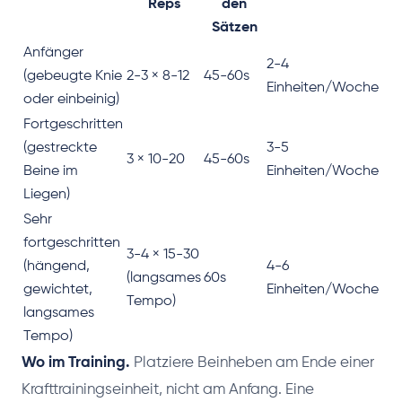
Reps
den
Sätzen
Anfänger
2-4
(gebeugte Knie
2-3 × 8-12
45-60s
Einheiten/Woche
oder einbeinig)
Fortgeschritten
(gestreckte
3-5
3 × 10-20
45-60s
Beine im
Einheiten/Woche
Liegen)
Sehr
fortgeschritten
3-4 × 15-30
(hängend,
4-6
(langsames
60s
gewichtet,
Einheiten/Woche
Tempo)
langsames
Tempo)
Wo im Training.
Platziere Beinheben am Ende einer
Krafttrainingseinheit, nicht am Anfang. Eine