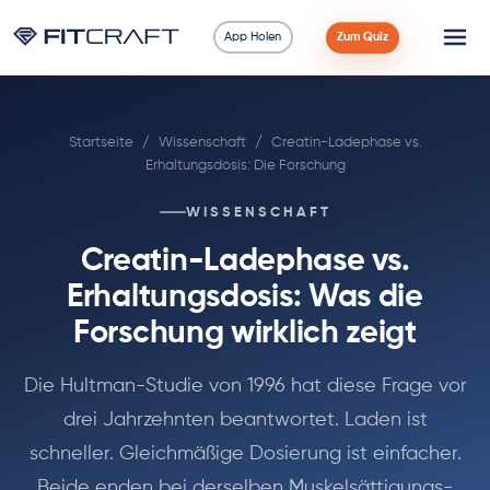
App Holen
Zum Quiz
Wissenschaft
Startseite
/
Wissenschaft
/
Creatin-Ladephase vs.
Ratgeber
Erhaltungsdosis: Die Forschung
Vergleiche
WISSENSCHAFT
Creatin-Ladephase vs.
90 Tage
Erhaltungsdosis: Was die
Übungen
Forschung wirklich zeigt
Blog
Die Hultman-Studie von 1996 hat diese Frage vor
drei Jahrzehnten beantwortet. Laden ist
Rechner
schneller. Gleichmäßige Dosierung ist einfacher.
Beide enden bei derselben Muskelsättigungs-