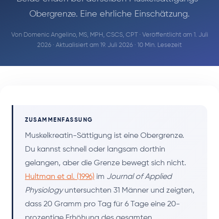
Obergrenze. Eine ehrliche Einschätzung.
Von
Domenic Angelino, MS, MPH, CSCS, CPT
· Veröffentlicht am 1. Juli
2026 · Aktualisiert am 19. Juli 2026 · 10 Min. Lesezeit
ZUSAMMENFASSUNG
Muskelkreatin-Sättigung ist eine Obergrenze.
Du kannst schnell oder langsam dorthin
gelangen, aber die Grenze bewegt sich nicht.
Hultman et al. (1996)
im
Journal of Applied
Physiology
untersuchten 31 Männer und zeigten,
dass 20 Gramm pro Tag für 6 Tage eine 20-
prozentige Erhöhung des gesamten