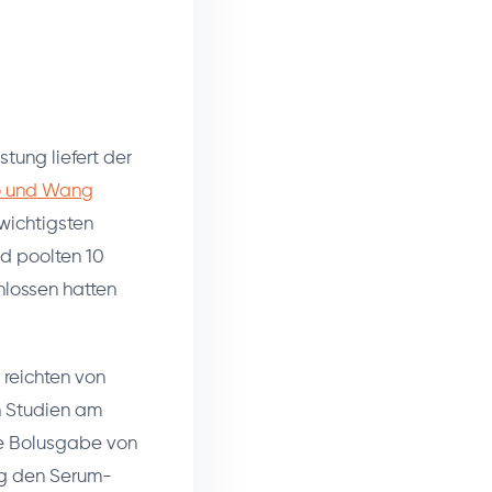
tung liefert der
ao und Wang
 wichtigsten
nd poolten 10
hlossen hatten
 reichten von
n Studien am
ge Bolusgabe von
ng den Serum-