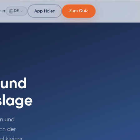
ner
Zum Quiz
DE
App Holen
 und
slage
en und
enn der
l kleiner,