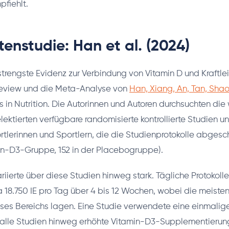
fiehlt.
tenstudie: Han et al. (2024)
strengste Evidenz zur Verbindung von Vitamin D und Kraftleis
eview und die Meta-Analyse von
Han, Xiang, An, Tan, Sh
rs in Nutrition. Die Autorinnen und Autoren durchsuchten die
ektierten verfügbare randomisierte kontrollierte Studien u
rtlerinnen und Sportlern, die die Studienprotokolle abgesc
min-D3-Gruppe, 152 in der Placebogruppe).
riierte über diese Studien hinweg stark. Tägliche Protokolle
a 18.750 IE pro Tag über 4 bis 12 Wochen, wobei die meiste
eses Bereichs lagen. Eine Studie verwendete eine einmali
r alle Studien hinweg erhöhte Vitamin-D3-Supplementieru