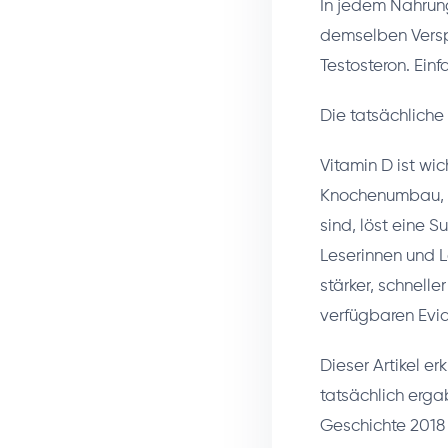
In jedem Nahrun
demselben Versp
Testosteron. Einf
Die tatsächliche 
Vitamin D ist wic
Knochenumbau, d
sind, löst eine 
Leserinnen und L
stärker, schnell
verfügbaren Evid
Dieser Artikel e
tatsächlich erga
Geschichte 2018