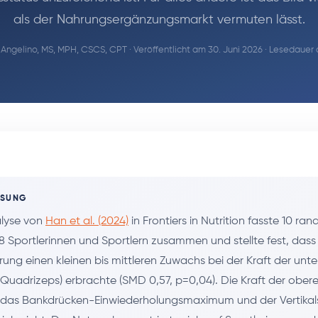
als der Nahrungsergänzungsmarkt vermuten lässt.
Angelino, MS, MPH, CSCS, CPT
· Veröffentlicht am 30. Juni 2026 · Lesedauer 
SSUNG
lyse von
Han et al. (2024)
in Frontiers in Nutrition fasste 10 ran
18 Sportlerinnen und Sportlern zusammen und stellte fest, das
ung einen kleinen bis mittleren Zuwachs bei der Kraft der unt
(Quadrizeps) erbrachte (SMD 0,57, p=0,04). Die Kraft der ober
, das Bankdrücken-Einwiederholungsmaximum und der Vertika