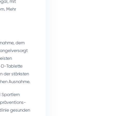
gal, mit
em. Mehr
aufnahme, dem
angelversorgt
eisten
n-D-Tablette
n der stärksten
ischen Ausnahme.
 Sportlern
zpräventions-
linie gesunden