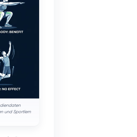
tudiendaten
en und Sportlern