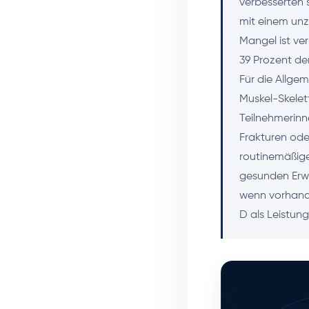
verbesserten s
mit einem un
Mangel ist ver
39 Prozent de
Für die Allge
Muskel-Skele
Teilnehmerinn
Frakturen ode
routinemäßig
gesunden Erwa
wenn vorhande
D als Leistun