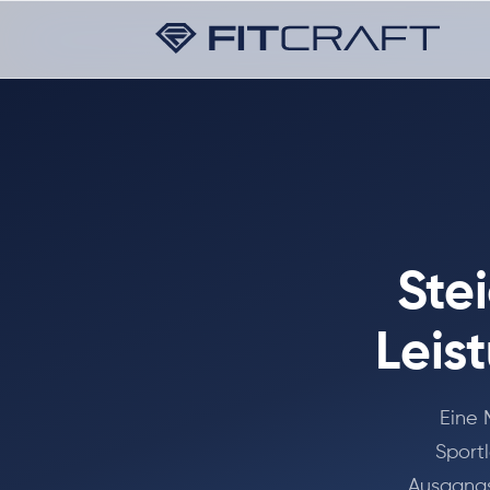
Ste
Leis
Eine 
Sportl
Ausgangss