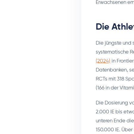
Erwachsenen emp
Die Athle
Die jüngste und 
systematische R
(2024)
in Frontie
Datenbanken, sel
RCTs mit 318 Spo
(166 in der Vita
Die Dosierung va
2.000 IE bis etw
unteren Ende di
150.000 IE. Übe