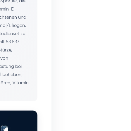
Sportler, die
tamin-D-
achsenen und
mol/L liegen.
tudienset zur
mit 53.537
türze,
 von
estung bei
el beheben,
hören, Vitamin