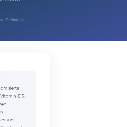
ca. 10 Minuten
domisierte
s Vitamin-D3-
eren
en
lsprung