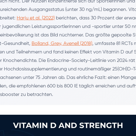
ich nicht. Der Nutzen konzentrierte sich auf Sportlerinnen und 
zureichenden Ausgangsstatus (unter 30 ng/mL) begannen. Vi
breitet:
Harju et al. (2022)
berichten, dass 30 Prozent der erw
r jugendlichen Leistungssportlerinnen und -sportler unter 50 n
meinbevölkerung ist das Bild nüchterner. Das größte gepoolte S
tt-Gesundheit,
Bolland, Grey, Avenell (2018)
, umfasste 81 RCTs 
en und Teilnehmern und fand keinen Effekt von Vitamin D auf S
r Knochendichte. Die Endocrine-Society-Leitlinie von 2024 rät
er Hochdosissupplementierung und routinemäßiger 25(OH)D-T
chsenen unter 75 Jahren ab. Das ehrliche Fazit: einen Mang
n, die empfohlenen 600 bis 800 IE täglich erreichen und auf
gsbooster zu betrachten.