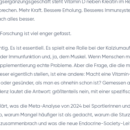
gsergänzungsgeschäft steht Vitamin D neben Kreatin im Re
rechen. Mehr Kraft. Bessere Erholung. Besseres Immunsyst
ach alles besser.
Forschung ist viel enger gefasst.
htig. Es ist essentiell. Es spielt eine Rolle bei der Kalzium
er Immunfunktion und, ja, dem Muskel. Wenn Menschen m
Supplementierung echte Probleme. Aber die Frage, die die m
eser eigentlich stellen, ist eine andere: Macht eine Vitami
er oder gesünder, als man es ohnehin schon ist? Gemessen a
enz lautet die Antwort: größtenteils nein, mit einer spezif
rklärt, was die Meta-Analyse von 2024 bei Sportlerinnen und
b, warum Mangel häufiger ist als gedacht, warum die Stur
 zusammenbrach und was die neue Endocrine-Society-Leit