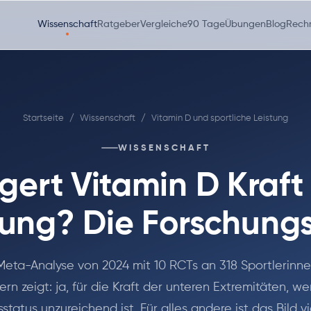
Wissenschaft
Ratgeber
Vergleiche
90 Tage
Übungen
Blog
Rech
Startseite
/
Wissenschaft
/
Vitamin D und sportliche Leistung
WISSENSCHAFT
igert Vitamin D Kraft
tung? Die Forschung
Meta-Analyse von 2024 mit 10 RCTs an 318 Sportlerinn
ern zeigt: ja, für die Kraft der unteren Extremitäten, w
tatus unzureichend ist. Für alles andere ist das Bild vie