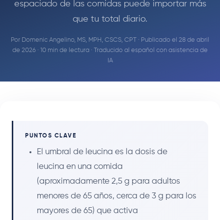
espaciado de las comidas puede importar más
que tu total diario.
Por
Domenic Angelino, MS, MPH, CSCS, CPT
· Publicado el 28 de abril
de 2026 · 10 min de lectura · Traducido al español con asistencia de
IA
PUNTOS CLAVE
El umbral de leucina es la dosis de
leucina en una comida
(aproximadamente 2,5 g para adultos
menores de 65 años, cerca de 3 g para los
mayores de 65) que activa