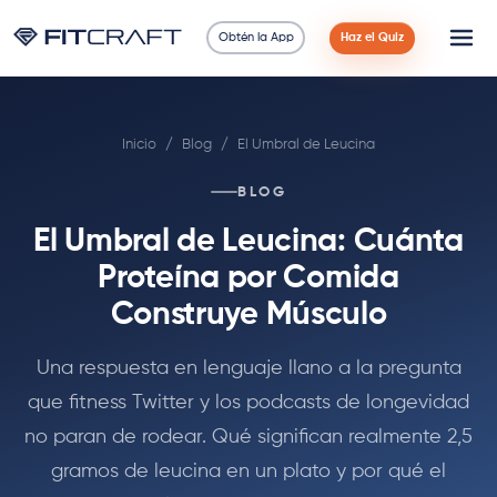
Obtén la App
Haz el Quiz
Ciencia
Inicio
/
Blog
/
El Umbral de Leucina
Guías
BLOG
Comparaciones
El Umbral de Leucina: Cuánta
90 Días
Proteína por Comida
Construye Músculo
Ejercicios
Una respuesta en lenguaje llano a la pregunta
Blog
que fitness Twitter y los podcasts de longevidad
no paran de rodear. Qué significan realmente 2,5
Calculadoras
gramos de leucina en un plato y por qué el