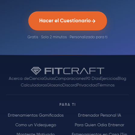
Hacer el Cuestionario
Gratis · Solo 2 minutos · Personalizado para ti
Acerca de
Ciencia
Guías
Comparaciones
90 Días
Ejercicios
Blog
Calculadoras
Glosario
Discord
Privacidad
Términos
PARA TI
Entrenamientos Gamificados
Entrenador Personal IA
Como un Videojuego
Para Quien Odia Entrenar
Mantente Motivado
Entrenamientos en Casa (Sin