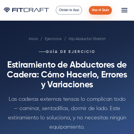
Obtén la App
Haz el Quiz
Ciencia
Inicio
/
Ejercicios
/
Hip Abductor Stretch
Guías
GUÍA DE EJERCICIO
Comparaciones
Estiramiento de Abductores de
90 Días
Cadera: Cómo Hacerlo, Errores
y Variaciones
Ejercicios
Las caderas externas tensas lo complican todo
Blog
— caminar, sentadillas, dormir de lado. Este
estiramiento lo soluciona, y no necesitas ningún
Calculadoras
equipamiento.