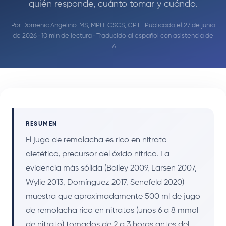
quién responde, cuánto tomar y cuándo.
Por
Domenic Angelino, MS, MPH, CSCS, CPT
· Publicado el 27 de junio
de 2026 · 10 min de lectura · Traducido al español con asistencia de
IA
RESUMEN
El jugo de remolacha es rico en nitrato
dietético, precursor del óxido nítrico. La
evidencia más sólida (Bailey 2009, Larsen 2007,
Wylie 2013, Domínguez 2017, Senefeld 2020)
muestra que aproximadamente 500 ml de jugo
de remolacha rico en nitratos (unos 6 a 8 mmol
de nitrato) tomados de 2 a 3 horas antes del