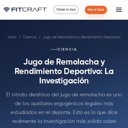
Obtén la App
Haz el Quiz
Ciencia
Inicio
/
Ciencia
/
Jugo de Remolacha y Rendimiento Deportivo
Guías
CIENCIA
Comparaciones
Jugo de Remolacha y
90 Días
Rendimiento Deportivo: La
Investigación
Ejercicios
El nitrato dietético del jugo de remolacha es uno
Blog
de los auxiliares ergogénicos legales más
estudiados en el deporte. Esto es lo que dice
Calculadoras
realmente la investigación más sólida sobre