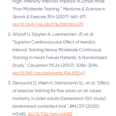
High-Intensity Intervals Improve VO2max More
Than Moderate Training."
Medicine & Science in
Sports & Exercise
39.4 (2007): 665-671.
doi:10.1249/mss.0b013e3180304570
Wisloff U, Stoylen A, Loennechen JP, et al.
"Superior Cardiovascular Effect of Aerobic
Interval Training Versus Moderate Continuous
Training in Heart Failure Patients: A Randomized
Study."
Circulation
115.24 (2007): 3086-3094.
doi:10.1161/circulationaha.106.675041
Stensvold D, Viken H, Steinshamn SL, et al. "Effect
of exercise training for five years on all cause
mortality in older adults (Generation 100 study):
randomised controlled trial."
BMJ
371 (2020):
m3485.
doi:10.1136/bmj.m3485