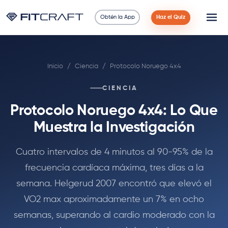
Obtén la App
Haz el Quiz
Ciencia
Inicio
/
Ciencia
/
Protocolo Noruego 4x4
Guías
CIENCIA
Comparaciones
Protocolo Noruego 4x4: Lo Que
90 Días
Muestra la Investigación
Ejercicios
Cuatro intervalos de 4 minutos al 90-95% de la
frecuencia cardíaca máxima, tres días a la
Blog
semana. Helgerud 2007 encontró que elevó el
VO2 max aproximadamente un 7% en ocho
Calculadoras
semanas, superando al cardio moderado con la