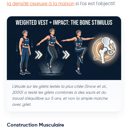
la densité osseuse à la maison
si l'os est l'objectif.
L'étude sur les gilets lestés la plus citée (Snow et al.,
2000) a testé les gilets
combinés
à des sauts et du
travail d'équilibre sur 5 ans, et non la simple marche
avec gilet.
Construction Musculaire