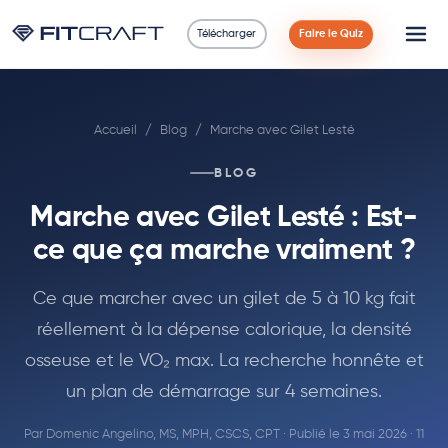
Télécharger
Faire le Quiz
Science
Accueil
/
Blog
/
Marche avec Gilet Lesté
Guides
BLOG
Comparaisons
Marche avec Gilet Lesté : Est-
90 Jours
ce que ça marche vraiment ?
Exercices
Ce que marcher avec un gilet de 5 à 10 kg fait
réellement à la dépense calorique, la densité
Blog
osseuse et le VO₂ max. La recherche honnête et
un plan de démarrage sur 4 semaines.
Calculatrices
Par
Domenic Angelino, MS, MPH, CSCS, CPT
· Publié le 3 mai 2026 · 11