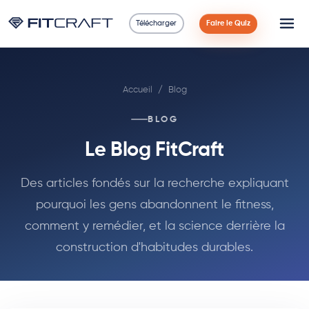
Télécharger
Faire le Quiz
Science
Accueil
/
Blog
Guides
BLOG
Comparaisons
Le Blog FitCraft
90 Jours
Des articles fondés sur la recherche expliquant
pourquoi les gens abandonnent le fitness,
Exercices
comment y remédier, et la science derrière la
Blog
construction d'habitudes durables.
Calculatrices