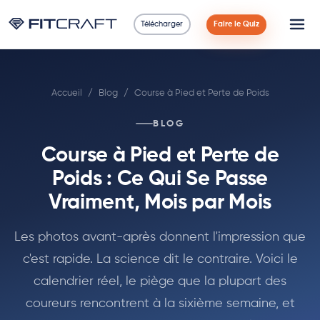
Télécharger
Faire le Quiz
Science
Accueil
/
Blog
/
Course à Pied et Perte de Poids
Guides
BLOG
Comparaisons
Course à Pied et Perte de
90 Jours
Poids : Ce Qui Se Passe
Vraiment, Mois par Mois
Exercices
Les photos avant-après donnent l'impression que
Blog
c'est rapide. La science dit le contraire. Voici le
calendrier réel, le piège que la plupart des
Calculatrices
coureurs rencontrent à la sixième semaine, et