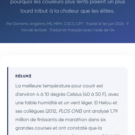
pourquoi les coureurs plus lents paient un plus
lourd tribut à la chaleur que les élites.
Par
Domenic Angelino, MS, MPH, CSCS, CPT
· Publié le 1er juin 2026 · 9
min de lecture · Traduit en français avec l'aide de l'IA
RÉSUMÉ
La meilleure température pour courir est
d'environ 4 à 10 degrés Celsius (40 à 50 F), avec
une faible humidité et un vent léger. El Helou et
ses collègues (2012,
PLOS ONE
) ont analysé 1,79
million de finissants de marathon dans six
grandes courses et ont constaté que la