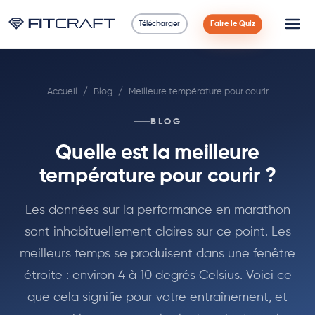
Télécharger
Faire le Quiz
Science
Accueil
/
Blog
/
Meilleure température pour courir
Guides
BLOG
Comparaisons
Quelle est la meilleure
90 Jours
température pour courir ?
Exercices
Les données sur la performance en marathon
sont inhabituellement claires sur ce point. Les
Blog
meilleurs temps se produisent dans une fenêtre
étroite : environ 4 à 10 degrés Celsius. Voici ce
Calculatrices
que cela signifie pour votre entraînement, et