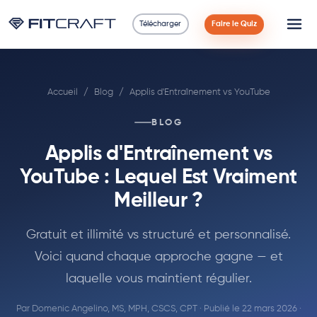
Télécharger
Faire le Quiz
Science
Accueil
/
Blog
/
Applis d'Entraînement vs YouTube
Guides
BLOG
Comparaisons
Applis d'Entraînement vs
90 Jours
YouTube : Lequel Est Vraiment
Meilleur ?
Exercices
Gratuit et illimité vs structuré et personnalisé.
Blog
Voici quand chaque approche gagne — et
laquelle vous maintient régulier.
Calculatrices
Par
Domenic Angelino, MS, MPH, CSCS, CPT
· Publié le 22 mars 2026 ·