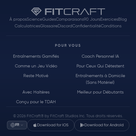
À propos
Science
Guides
Comparaisons
90 Jours
Exercices
Blog
Calculatrices
Glossaire
Discord
Confidentialité
Conditions
POUR VOUS
Entraînements Gamifiés
Coach Personnel IA
Comme un Jeu Vidéo
Pour Ceux Qui Détestent
Reste Motivé
Entraînements à Domicile
(Sans Matériel)
Avec Haltères
Meilleur pour Débutants
Conçu pour le TDAH
© 2026 FitCraft® by FitCraft Studios Inc. Tous droits réservés.
FR
Download for iOS
Download for Android