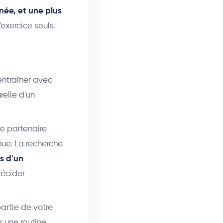
née, et une plus
'exercice seuls.
entraîner avec
relle d'un
re partenaire
inue. La recherche
és d'un
décider
artie de votre
r une routine