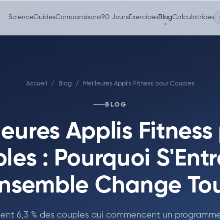
Science
Guides
Comparaisons
90 Jours
Exercices
Blog
Calculatrices
Accueil
/
Blog
/
Meilleures Applis Fitness pour Couples
BLOG
leures Applis Fitness
les : Pourquoi S'Entr
nsemble Change To
ent 6,3 % des couples qui commencent un programme 