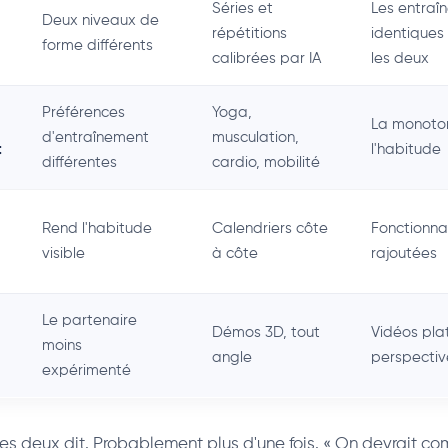
Séries et
Les entraî
Deux niveaux de
répétitions
identiques
forme différents
calibrées par IA
les deux
Préférences
Yoga,
La monoton
d'entraînement
musculation,
t
l'habitude
différentes
cardio, mobilité
Rend l'habitude
Calendriers côte
Fonctionnal
visible
à côte
rajoutées
Le partenaire
Démos 3D, tout
Vidéos pla
moins
angle
perspectiv
expérimenté
 les deux dit. Probablement plus d'une fois. « On devrait 