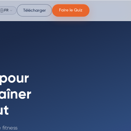
Faire le Quiz
FR
Télécharger
 pour
aîner
ut
fitness