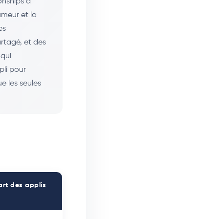
onships a
umeur et la
es
artagé, et des
 qui
pli pour
ue les seules
art des applis