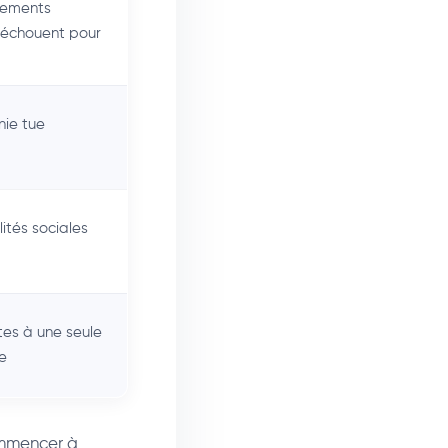
nements
 échouent pour
ie tue
ités sociales
tes à une seule
e
commencer à