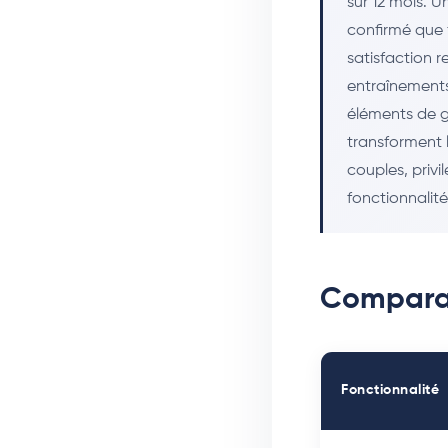
sur 12 mois. U
confirmé que 
satisfaction r
entraînements
éléments de g
transforment l
couples, privi
fonctionnalité
Compara
Fonctionnalité