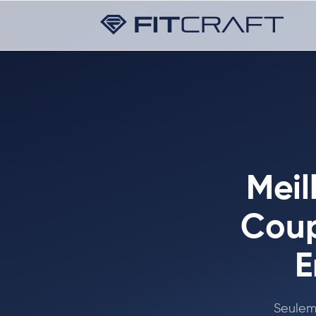
Meil
Coup
E
Seulem