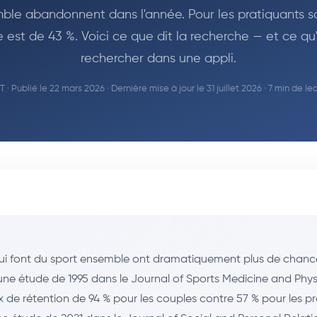
ble abandonnent dans l'année. Pour les pratiquants so
re est de 43 %. Voici ce que dit la recherche — et ce qu'i
rechercher dans une appli.
PT
· Publié le 22 mars 2026 · Dernière mise à jour le 31 juillet 2026 · 7 min de lec
ui font du sport ensemble ont dramatiquement plus de chanc
une étude de 1995 dans le Journal of Sports Medicine and Physi
x de rétention de 94 % pour les couples contre 57 % pour les p