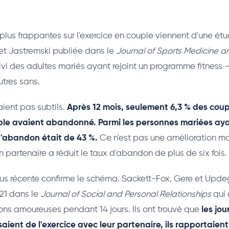
plus frappantes sur l'exercice en couple viennent d'une ét
et Jastremski publiée dans le
Journal of Sports Medicine a
suivi des adultes mariés ayant rejoint un programme fitness 
utres sans.
taient pas subtils.
Après 12 mois, seulement 6,3 % des coup
le avaient abandonné. Parmi les personnes mariées ayan
d'abandon était de 43 %.
Ce n'est pas une amélioration ma
n partenaire a réduit le taux d'abandon de plus de six fois.
us récente confirme le schéma. Sackett-Fox, Gere et Updeg
21 dans le
Journal of Social and Personal Relationships
qui 
ions amoureuses pendant 14 jours. Ils ont trouvé que
les jou
saient de l'exercice avec leur partenaire, ils rapportaien