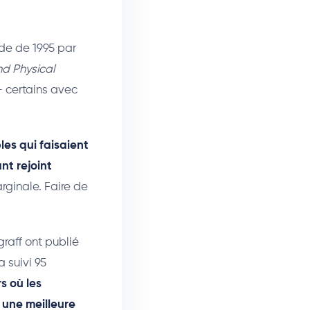
ude de 1995 par
nd Physical
— certains avec
les qui faisaient
t rejoint
rginale. Faire de
raff ont publié
a suivi 95
rs où les
t une meilleure