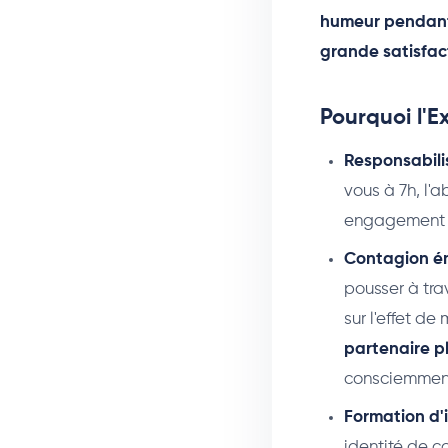
humeur pendant 
grande satisfact
Pourquoi l'E
Responsabili
vous à 7h, l'a
engagement 
Contagion ém
pousser à trav
sur l'effet d
partenaire p
consciemmen
Formation d'
identité de co