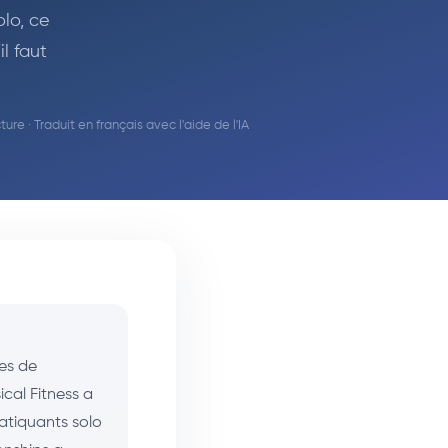
lo, ce
l faut
ture · Traduit en français avec l'aide de l'IA
es de
cal Fitness a
ratiquants solo