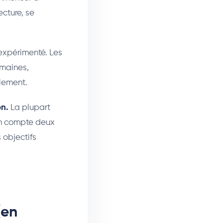
ecture, se
 expérimenté. Les
emaines,
llement.
on.
La plupart
 en compte deux
 objectifs
(en