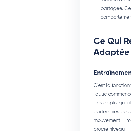
partagée. Cet
comportement
Ce Qui R
Adaptée 
Entraînemen
C'est la fonction
l'autre commence
des applis qui ut
partenaires peu
mouvement — mais
propre niveau.