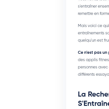
s'entraîner ense
remettre en form
Mais voici ce qu
entraînements son
quelqu'un est fru
Ce n'est pas un
des applis fitne
personnes avec d
différents essay
La Recher
S'Entraî