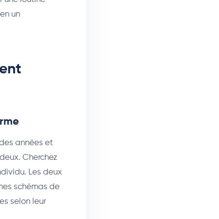
 en un
ment
orme
s des années et
 deux. Cherchez
ndividu. Les deux
êmes schémas de
es selon leur