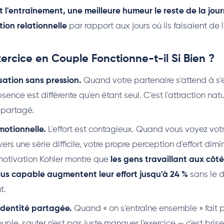
l'entraînement, une meilleure humeur le reste de la jour
ion relationnelle
par rapport aux jours où ils faisaient de l
xercice en Couple Fonctionne-t-il Si Bien ?
sation sans pression.
Quand votre partenaire s'attend à s'
bsence est différente qu'en étant seul. C'est l'attraction natu
partagé.
otionnelle.
L'effort est contagieux. Quand vous voyez vot
ers une série difficile, votre propre perception d'effort dim
e motivation Kohler montre que
les gens travaillant aux côt
lus capable augmentent leur effort jusqu'à 24 %
sans le 
t.
identité partagée.
Quand « on s'entraîne ensemble » fait p
uple, sauter n'est pas juste manquer l'exercice — c'est brise