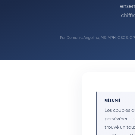
ensem
chiff
Par
Domenic Angelino, MS, MPH, CSCS, C
RÉSUMÉ
Les couples q
persévérer — 
trouvé un tau