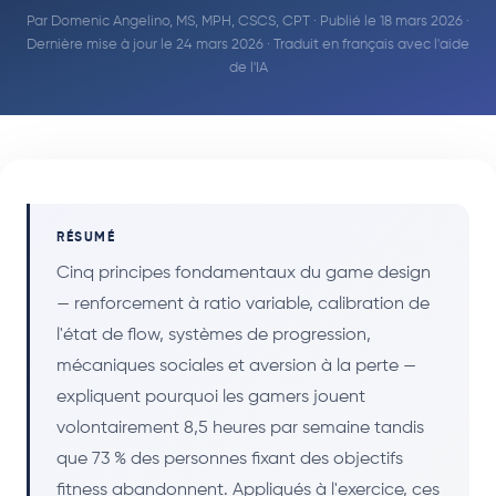
Par
Domenic Angelino, MS, MPH, CSCS, CPT
· Publié le 18 mars 2026 ·
Dernière mise à jour le 24 mars 2026 · Traduit en français avec l'aide
de l'IA
RÉSUMÉ
Cinq principes fondamentaux du game design
— renforcement à ratio variable, calibration de
l'état de flow, systèmes de progression,
mécaniques sociales et aversion à la perte —
expliquent pourquoi les gamers jouent
volontairement 8,5 heures par semaine tandis
que 73 % des personnes fixant des objectifs
fitness abandonnent. Appliqués à l'exercice, ces