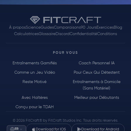
À propos
Science
Guides
Comparaisons
90 Jours
Exercices
Blog
Calculatrices
Glossaire
Discord
Confidentialité
Conditions
POUR VOUS
Entraînements Gamifiés
Coach Personnel IA
Comme un Jeu Vidéo
Pour Ceux Qui Détestent
Reste Motivé
Entraînements à Domicile
(Sans Matériel)
Avec Haltères
Meilleur pour Débutants
Conçu pour le TDAH
© 2026 FitCraft® by FitCraft Studios Inc. Tous droits réservés.
FR
Download for iOS
Download for Android