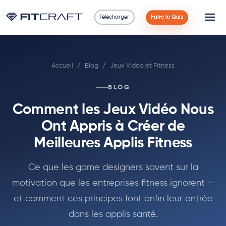
Télécharger
Faire le Quiz
Science
Accueil
/
Blog
/
Jeux Vidéo et Fitness
Guides
BLOG
Comparaisons
Comment les Jeux Vidéo Nous
90 Jours
Ont Appris à Créer de
Meilleures Applis Fitness
Exercices
Ce que les game designers savent sur la
Blog
motivation que les entreprises fitness ignorent —
et comment ces principes font enfin leur entrée
Calculatrices
dans les applis santé.