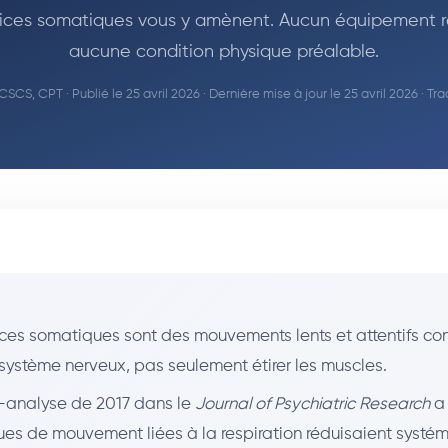
ices somatiques vous y amènent. Aucun équipement r
aucune condition physique préalable.
 CSCS, CPT
· Publié le 25 avril 2026 · Dernière mise à jour le 25 avril 2026 · Tra
ices somatiques sont des mouvements lents et attentifs co
 système nerveux, pas seulement étirer les muscles.
analyse de 2017 dans le
Journal of Psychiatric Research
a 
ques de mouvement liées à la respiration réduisaient syst