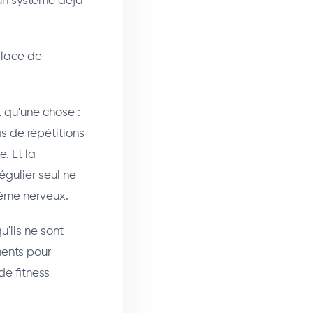
 un système déjà
place de
 qu'une chose :
s de répétitions
. Et la
égulier seul ne
tème nerveux.
u'ils ne sont
ments pour
de fitness