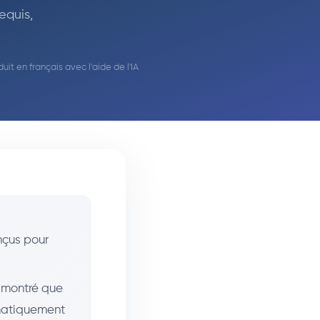
equis,
duit en français avec l'aide de l'IA
nçus pour
montré que
ématiquement