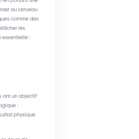
t en portant une
nnez au cerveau
atiques comme des
elâcher les
 essentielle :
 ont un objectif
ogique :
sultat physique