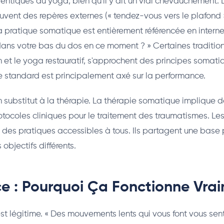
identiques au yoga, bien qu'il y ait un vrai chevauchement. 
ouvent des repères externes (« tendez-vous vers le plafond »
La pratique somatique est entièrement référencée en interne
ans votre bas du dos en ce moment ? » Certaines traditio
 et le yoga restauratif, s'approchent des principes somati
standard est principalement axé sur la performance.
un substitut à la thérapie. La thérapie somatique implique d
otocoles cliniques pour le traitement des traumatismes. Le
des pratiques accessibles à tous. Ils partagent une base
objectifs différents.
ce : Pourquoi Ça Fonctionne Vra
st légitime. « Des mouvements lents qui vous font vous sent