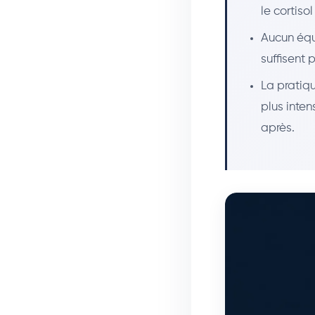
le cortiso
Aucun équ
suffisent
La pratiq
plus inte
après.