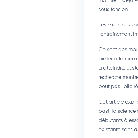
maintient déjà v
sous tension.
Les exercices s
l'entraînement i
Ce sont des mouv
prêter attention
à atteindre. Jus
recherche montre
peut pas : elle 
Cet article expl
pas), la science 
débutants à essa
existante sans a