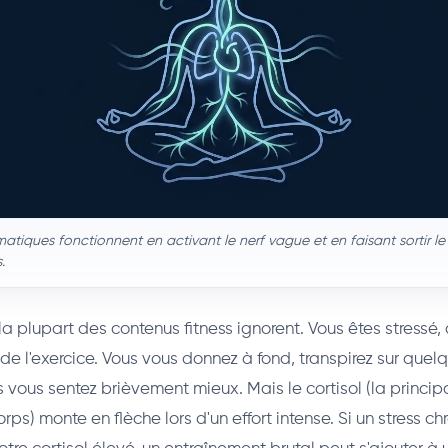
atiques fonctionnent en activant le nerf vague et en faisant sortir le
.
e la plupart des contenus fitness ignorent. Vous êtes stressé,
 de l'exercice. Vous vous donnez à fond, transpirez sur que
us vous sentez brièvement mieux. Mais le cortisol (la princ
orps) monte en flèche lors d'un effort intense. Si un stress c