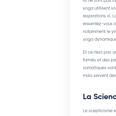
Ils ne sont pas 
yoga utilisent s
respirations »). 
ressentez-vous d
notamment le yin
yoga dynamique 
Et ce n'est pas 
formés et des pr
somatiques sont 
mais servent des 
La Scien
Le scepticisme e