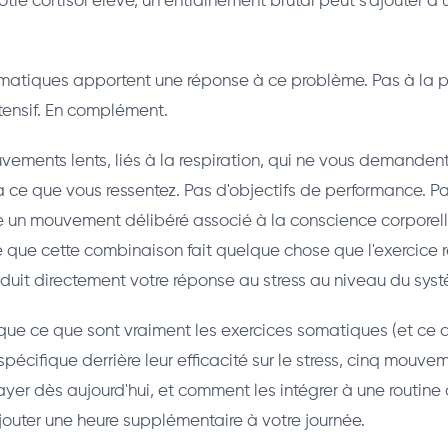
otre cortisol élevé, un entraînement brutal peut s'ajouter à
omatiques apportent une réponse à ce problème. Pas à la 
ntensif. En complément.
ements lents, liés à la respiration, qui ne vous demandent
 à ce que vous ressentez. Pas d'objectifs de performance. Pa
te un mouvement délibéré associé à la conscience corporelle
 que cette combinaison fait quelque chose que l'exercice r
réduit directement votre réponse au stress au niveau du sys
ique ce que sont vraiment les exercices somatiques (et ce q
spécifique derrière leur efficacité sur le stress, cinq mouve
yer dès aujourd'hui, et comment les intégrer à une routine 
jouter une heure supplémentaire à votre journée.