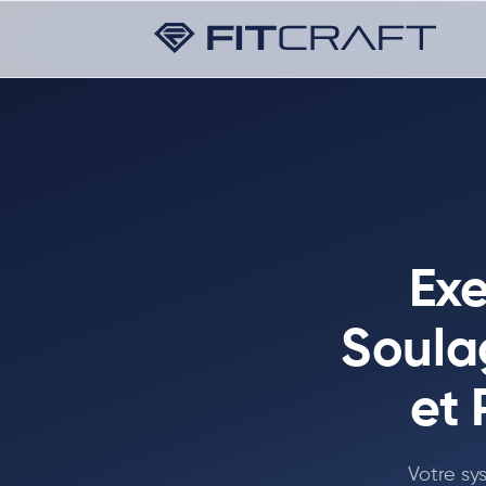
Exe
Soulag
et
Votre sy