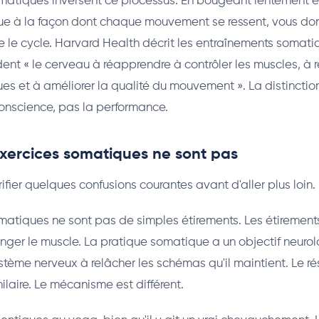
matiques inversent ce processus. En bougeant lentement e
nue à la façon dont chaque mouvement se ressent, vous do
ise le cycle. Harvard Health décrit les entraînements som
dent « le cerveau à réapprendre à contrôler les muscles, à r
es et à améliorer la qualité du mouvement ». La distinction
 conscience, pas la performance.
exercices somatiques ne sont pas
larifier quelques confusions courantes avant d'aller plus loin.
matiques ne sont pas de simples étirements. Les étirements
nger le muscle. La pratique somatique a un objectif neurol
tème nerveux à relâcher les schémas qu'il maintient. Le ré
ilaire. Le mécanisme est différent.