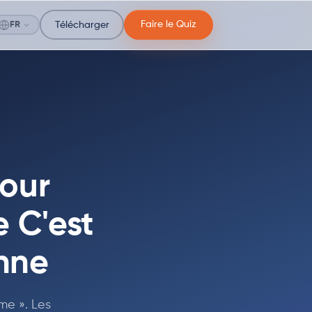
Faire le Quiz
FR
Télécharger
pour
e C'est
nne
me ». Les