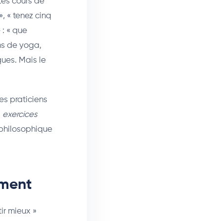
Les cours de
, « tenez cinq
 : « que
ns de yoga,
ques. Mais le
es praticiens
s
exercices
 philosophique
iment
ir mieux »