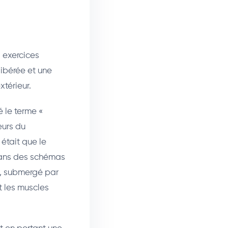
s exercices
ibérée et une
xtérieur.
 le terme «
eurs du
était que le
 dans des schémas
u, submergé par
 les muscles