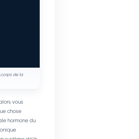
 corps de la
 alors vous
lque chose
ipale hormone du
hronique