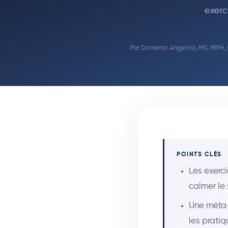
exerc
Par
Domenic Angelino, MS, MPH,
POINTS CLÉS
Les exerc
calmer le
Une méta-
les prati