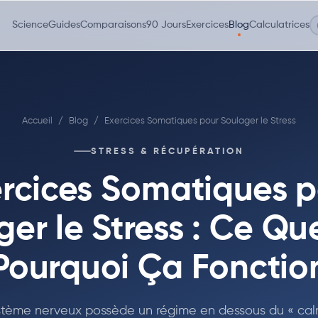
Science
Guides
Comparaisons
90 Jours
Exercices
Blog
Calculatrices
Accueil
/
Blog
/
Exercices Somatiques pour Soulager le Stress
STRESS & RÉCUPÉRATION
rcices Somatiques 
er le Stress : Ce Qu
 Pourquoi Ça Fonctio
stème nerveux possède un régime en dessous du « cal