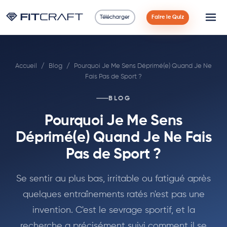
Télécharger
Faire le Quiz
Science
Accueil
/
Blog
/
Pourquoi Je Me Sens Déprimé(e) Quand Je Ne
Guides
Fais Pas de Sport ?
Comparaisons
BLOG
Pourquoi Je Me Sens
90 Jours
Déprimé(e) Quand Je Ne Fais
Exercices
Pas de Sport ?
Blog
Se sentir au plus bas, irritable ou fatigué après
quelques entraînements ratés n'est pas une
Calculatrices
invention. C'est le sevrage sportif, et la
recherche a précisément suivi comment il se