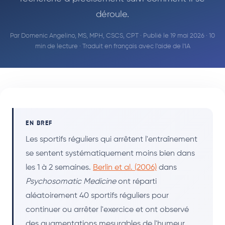
déroule.
Par
Domenic Angelino, MS, MPH, CSCS, CPT
· Publié le 19 mai 2026 · 10
min de lecture · Traduit en français avec l'aide de l'IA
EN BREF
Les sportifs réguliers qui arrêtent l'entraînement
se sentent systématiquement moins bien dans
les 1 à 2 semaines.
Berlin et al. (2006)
dans
Psychosomatic Medicine
ont réparti
aléatoirement 40 sportifs réguliers pour
continuer ou arrêter l'exercice et ont observé
des augmentations mesurables de l'humeur