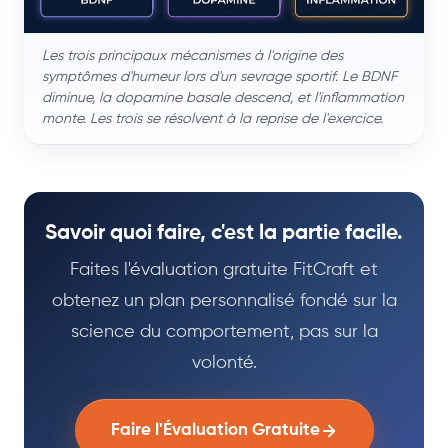
Les trois principaux mécanismes à l'origine des
symptômes d'humeur lors d'un sevrage sportif. Le BDNF
diminue, la dopamine basale descend, et l'inflammation
monte. Les trois se résolvent à la reprise de l'exercice.
Savoir quoi faire, c'est la partie facile.
Faites l'évaluation gratuite FitCraft et
obtenez un plan personnalisé fondé sur la
science du comportement, pas sur la
volonté.
Faire l'Évaluation Gratuite