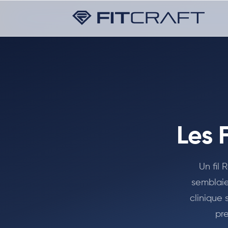
Les 
Un fil 
semblaie
clinique 
pr