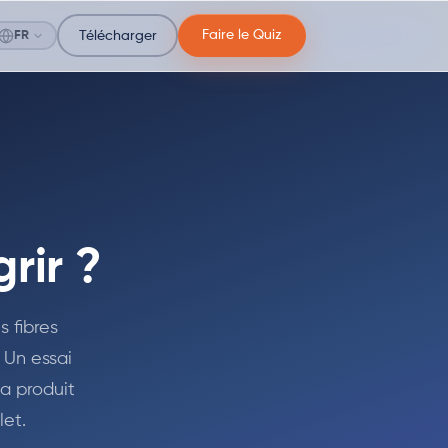
Faire le Quiz
FR
Télécharger
rir ?
s fibres
 Un essai
 a produit
et.