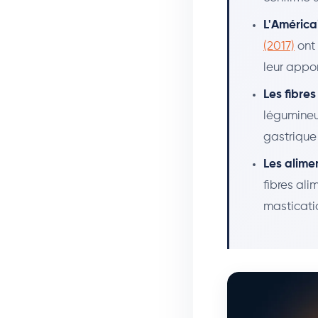
L'América
(2017)
ont 
leur appor
Les fibres
légumineus
gastrique
Les alime
fibres al
masticati