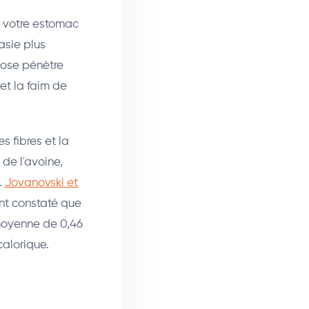
s votre estomac
sasie plus
ucose pénètre
et la faim de
 fibres et la
 de l'avoine,
.
Jovanovski et
nt constaté que
 moyenne de 0,46
alorique.