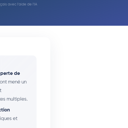
nçais avec l'aide de l'IA
e perte de
ont mené un
t
s multiples.
ction
iques et