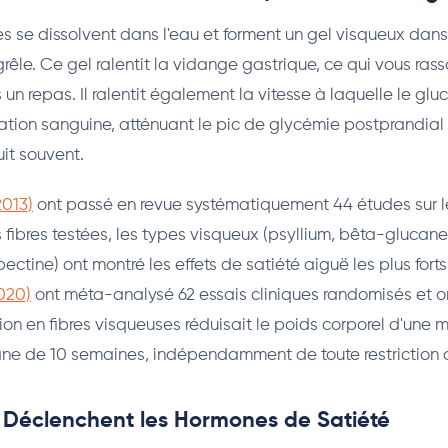
les se dissolvent dans l'eau et forment un gel visqueux dan
 grêle. Ce gel ralentit la vidange gastrique, ce qui vous ras
un repas. Il ralentit également la vitesse à laquelle le gl
lation sanguine, atténuant le pic de glycémie postprandial 
uit souvent.
2013)
ont passé en revue systématiquement 44 études sur les
s fibres testées, les types visqueux (psyllium, bêta-glucane
ctine) ont montré les effets de satiété aiguë les plus forts
020)
ont méta-analysé 62 essais cliniques randomisés et o
on en fibres visqueuses réduisait le poids corporel d'une
ne de 10 semaines, indépendamment de toute restriction c
s Déclenchent les Hormones de Satiété