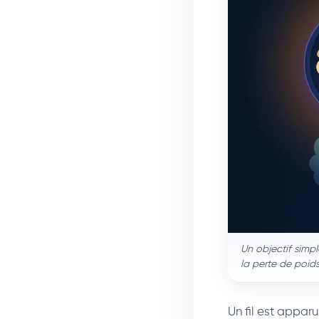
Un objectif simpl
la perte de poid
Un fil est apparu