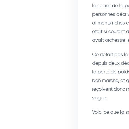
le secret de la p
personnes décri
aliments riches e
était si courant
avait orchestré l
Ce n'était pas l
depuis deux décen
la perte de poid
bon marché, et q
reçoivent donc m
vogue.
Voici ce que la 