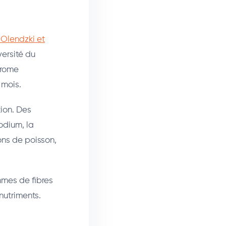
 Olendzki et
versité du
drome
 mois.
ion. Des
sodium, la
ons de poisson,
mmes de fibres
nutriments.