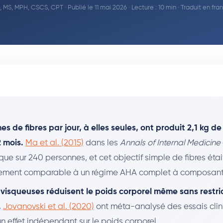
, MS, MPH, CSCS, CPT
· Publié le 11 mai 2026 · Lecture : 10 min · Traduit en fra
s de fibres par jour, à elles seules, ont produit 2,1 kg d
2 mois.
Ma et al. (2015)
dans les
Annals of Internal Medicine
ique sur 240 personnes, et cet objectif simple de fibres étai
uement comparable à un régime AHA complet à composante
s visqueuses réduisent le poids corporel même sans restri
.
Jovanovski et al. (2020)
ont méta-analysé des essais clin
n effet indépendant sur le poids corporel.