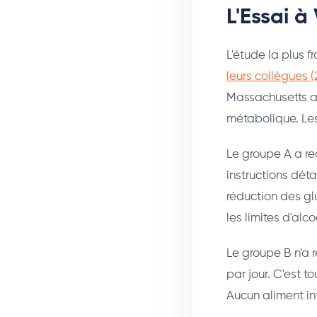
L'Essai à
L'étude la plus f
leurs collègues (
Massachusetts a
métabolique. Les
Le groupe A a re
instructions déta
réduction des glu
les limites d'alc
Le groupe B n'a 
par jour. C'est t
Aucun aliment inte