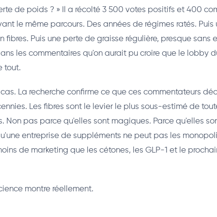
erte de poids ? » Il a récolté 3 500 votes positifs et 400 
vant le même parcours. Des années de régimes ratés. Puis
n fibres. Puis une perte de graisse régulière, presque sans 
 dans les commentaires qu'on aurait pu croire que le lobby 
e tout.
e cas. La recherche confirme ce que ces commentateurs décr
nies. Les fibres sont le levier le plus sous-estimé de toute 
s. Non pas parce qu'elles sont magiques. Parce qu'elles s
u'une entreprise de suppléments ne peut pas les monopolis
oins de marketing que les cétones, les GLP-1 et le prochai
science montre réellement.