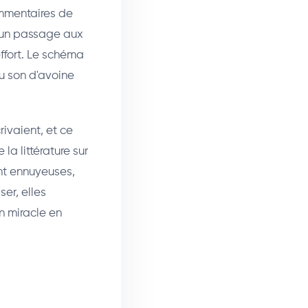
commentaires de
 un passage aux
effort. Le schéma
du son d'avoine
ivaient, et ce
la littérature sur
ont ennuyeuses,
er, elles
n miracle en