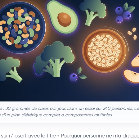
e : 30 grammes de fibres par jour. Dans un essai sur 240 personnes, ce
s d'un plan diététique complet à composantes multiples.
 sur r/loseit avec le titre « Pourquoi personne ne m'a dit que