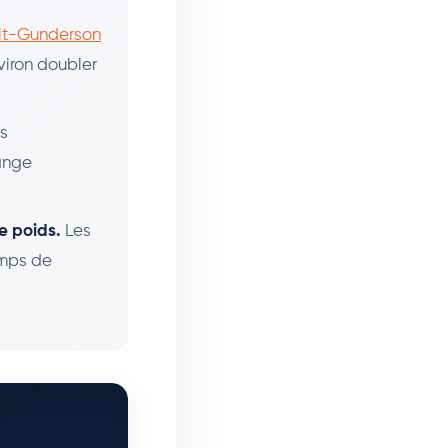
elt-Gunderson
viron doubler
es
dange
e poids.
Les
emps de