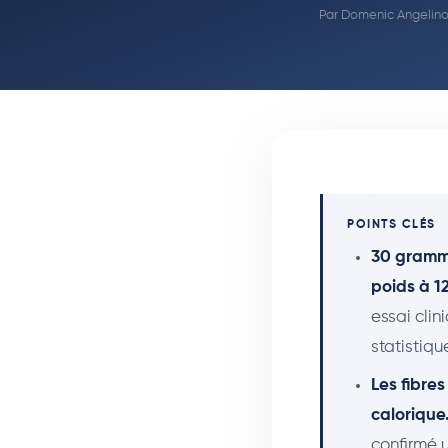
Par
Domenic Angelino
POINTS CLÉS
30 gramme
poids à 1
essai clin
statistiq
Les fibre
calorique
confirmé u