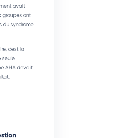
ement avait
ux groupes ont
urs du syndrome
e, c'est la
e seule
upe AHA devait
ltat.
estion