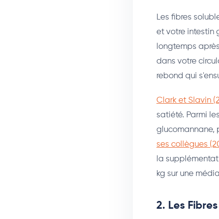
Les fibres solub
et votre intestin
longtemps après 
dans votre circu
rebond qui s'ens
Clark et Slavin (
satiété. Parmi le
glucomannane, pe
ses collègues (2
la supplémentati
kg sur une média
2. Les Fibre