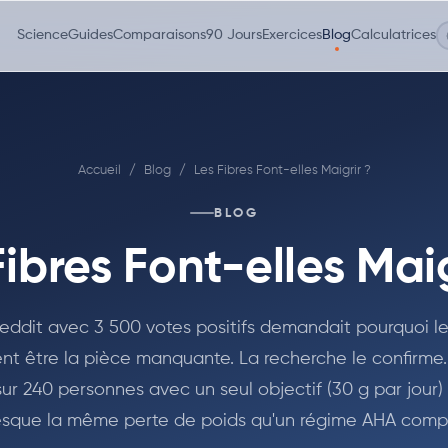
Science
Guides
Comparaisons
90 Jours
Exercices
Blog
Calculatrices
Accueil
/
Blog
/
Les Fibres Font-elles Maigrir ?
BLOG
Fibres Font-elles Maig
Reddit avec 3 500 votes positifs demandait pourquoi le
nt être la pièce manquante. La recherche le confirme.
sur 240 personnes avec un seul objectif (30 g par jour)
esque la même perte de poids qu'un régime AHA compl