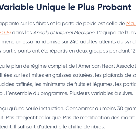
 Variable Unique le Plus Probant
rappante sur les fibres et la perte de poids est celle de
Ma,
2015)
dans les
Annals of Internal Medicine
. L'équipe de l'Uni
 mené un essai randomisé sur 240 adultes atteints du syn
 participants ont été répartis en deux groupes pendant 12
çu le plan de régime complet de l'American Heart Associat
illées sur les limites en graisses saturées, les plafonds de 
cides raffinés, les minimums de fruits et légumes, les porti
ool. L'ensemble du programme. Plusieurs variables à suivre.
reçu qu'une seule instruction. Consommer au moins 30 gra
out. Pas d'objectif calorique. Pas de modification des macro
rdit. Il suffisait d'atteindre le chiffre de fibres.