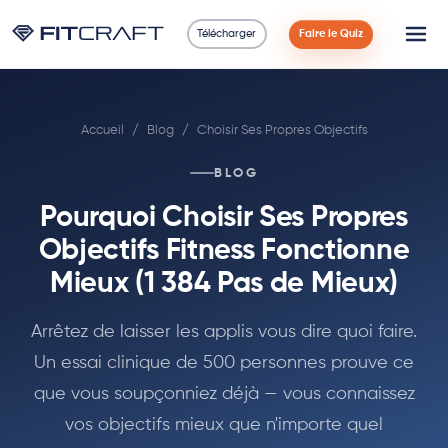
Télécharger
Faire le Quiz
Science
Accueil
/
Blog
/
Choisir Ses Propres Objectifs
Guides
BLOG
Comparaisons
Pourquoi Choisir Ses Propres
90 Jours
Objectifs Fitness Fonctionne
Mieux (1 384 Pas de Mieux)
Exercices
Arrêtez de laisser les applis vous dire quoi faire.
Blog
Un essai clinique de 500 personnes prouve ce
que vous soupçonniez déjà — vous connaissez
Calculatrices
vos objectifs mieux que n'importe quel