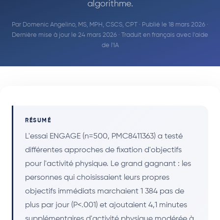
algorithme.
Par
Domenic Angelino, MS, MPH, CSCS, CPT
· Publié le 18 mars 2026 ·
Dernière mise à jour le 24 mars 2026 · Traduit en français avec l'aide
de l'IA
RÉSUMÉ
L'essai ENGAGE (n=500, PMC8411363) a testé
différentes approches de fixation d'objectifs
pour l'activité physique. Le grand gagnant : les
personnes qui choisissaient leurs propres
objectifs immédiats marchaient 1 384 pas de
plus par jour (P<.001) et ajoutaient 4,1 minutes
supplémentaires d'activité physique modérée à