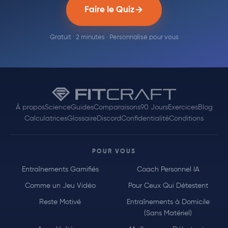
Faire le Quiz
Gratuit · 2 minutes · Personnalisé pour vous
À propos
Science
Guides
Comparaisons
90 Jours
Exercices
Blog
Calculatrices
Glossaire
Discord
Confidentialité
Conditions
POUR VOUS
Entraînements Gamifiés
Coach Personnel IA
Comme un Jeu Vidéo
Pour Ceux Qui Détestent
Reste Motivé
Entraînements à Domicile
(Sans Matériel)