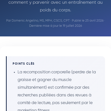
comment y parvenir avec un entraînement au
poids du corps.
Par
Domenic Angelino, MS, MPH, CSCS, CPT
· Publié le 25 avril 2026 ·
Dernière mise à jour le 19 juillet 2026
POINTS CLÉS
La recomposition corporelle (perdre de la
graisse et gagner du muscle
simultanément) est confirmée par des
recherches publiées dans des revues à
comité de lecture, pas seulement par le
marketing fitness.