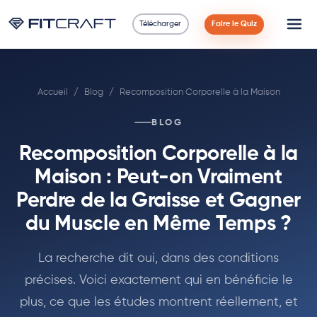
Télécharger
Faire le Quiz
Science
Accueil
/
Blog
/
Recomposition Corporelle à la Maison
Guides
BLOG
Comparaisons
Recomposition Corporelle à la
90 Jours
Maison : Peut-on Vraiment
Perdre de la Graisse et Gagner
Exercices
du Muscle en Même Temps ?
Blog
La recherche dit oui, dans des conditions
précises. Voici exactement qui en bénéficie le
Calculatrices
plus, ce que les études montrent réellement, et