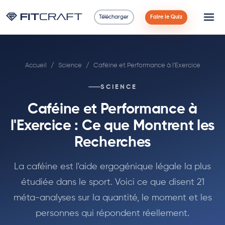
Télécharger
Faire le Quiz
Science
Accueil
/
Science
/
Caféine et Performance à l'Exercice
Guides
SCIENCE
Comparaisons
Caféine et Performance à
90 Jours
l'Exercice : Ce que Montrent les
Recherches
Exercices
La caféine est l'aide ergogénique légale la plus
Blog
étudiée dans le sport. Voici ce que disent 21
méta-analyses sur la quantité, le moment et les
Calculatrices
personnes qui répondent réellement.