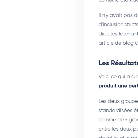
combiné était de
Il n'y avait pas 
d'inclusion stri
directes tête-à-
article de blog c
Les Résultat
Voici ce qui a s
produit une pert
Les deux groupes
standardisées ét
comme de « grands
entre les deux p