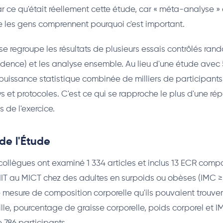
e qu'était réellement cette étude, car « méta-analyse » 
 les gens comprennent pourquoi c'est important.
 regroupe les résultats de plusieurs essais contrôlés rand
vidence) et les analyse ensemble. Au lieu d'une étude avec
puissance statistique combinée de milliers de participants
s et protocoles. C'est ce qui se rapproche le plus d'une rép
 de l'exercice.
de l'Étude
llègues ont examiné 1 334 articles et inclus 13 ECR comp
IIT au MICT chez des adultes en surpoids ou obèses (IMC ≥ 2
esure de composition corporelle qu'ils pouvaient trouver
aille, pourcentage de graisse corporelle, poids corporel et I