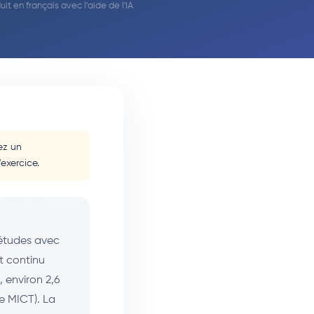
duit en français avec l'aide de l'IA
tez un
exercice.
études avec
t continu
, environ 2,6
le MICT). La