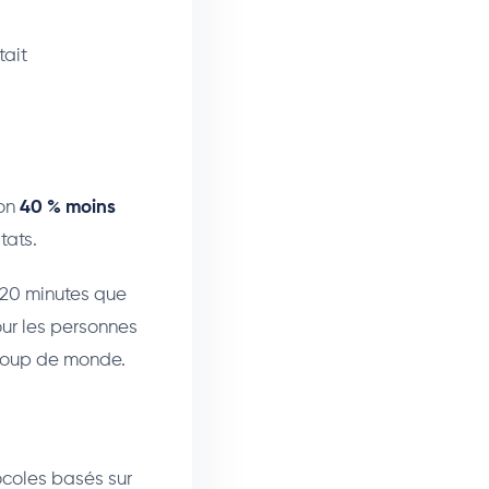
tait
ron
40 % moins
tats.
 20 minutes que
our les personnes
ucoup de monde.
ocoles basés sur