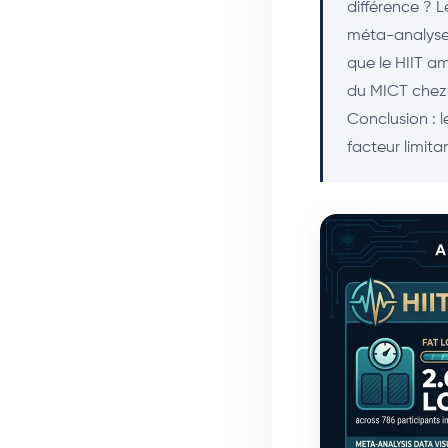
différence ? L
méta-analyse 
que le HIIT a
du MICT chez 
Conclusion : l
facteur limita