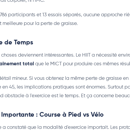
ids corporel, ni l'IMC.
 786 participants et 13 essais séparés, aucune approche n'é
 meilleure pour la perte de graisse.
ce de Temps
s choses deviennent intéressantes. Le HIIT a nécessité envi
aînement total
que le MICT pour produire ces mêmes résul
détail mineur. Si vous obtenez la même perte de graisse en
e en 45, les implications pratiques sont énormes. Surtout p
nd obstacle à l'exercice est le temps. Et ça concerne bea
Importante : Course à Pied vs Vélo
a constaté que la modalité d'exercice importait. Les prot