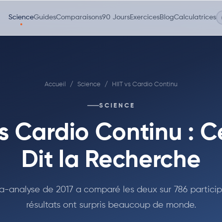
Science
Guides
Comparaisons
90 Jours
Exercices
Blog
Calculatrices
Accueil
/
Science
/
HIIT vs Cardio Continu
SCIENCE
vs Cardio Continu : 
Dit la Recherche
-analyse de 2017 a comparé les deux sur 786 particip
résultats ont surpris beaucoup de monde.