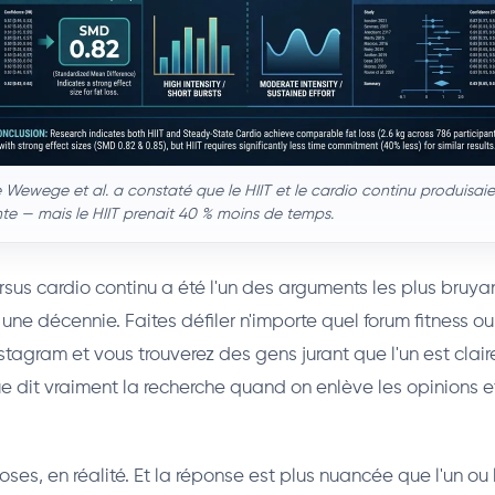
Wewege et al. a constaté que le HIIT et le cardio continu produisai
nte — mais le HIIT prenait 40 % moins de temps.
rsus cardio continu a été l'un des arguments les plus bruyan
une décennie. Faites défiler n'importe quel forum fitness o
tagram et vous trouverez des gens jurant que l'un est clai
que dit vraiment la recherche quand on enlève les opinions 
es, en réalité. Et la réponse est plus nuancée que l'un ou