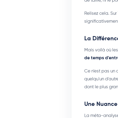
de taille, ni le po
Relisez cela. Sur
significativement
La Différen
Mais voilà où le
de temps d'entr
Ce n'est pas un 
quelqu'un d'autr
dont le plus gra
Une Nuance 
La méta-analyse 