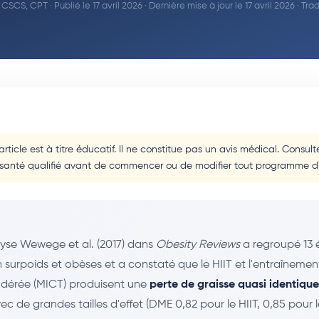
, CSCS, CPT
· Publié le 17 avril 2026 · Dernière mise à jour le 17 avril 2026 · Tra
rticle est à titre éducatif. Il ne constitue pas un avis médical. Consul
 santé qualifié avant de commencer ou de modifier tout programme d'
yse Wewege et al. (2017) dans
Obesity Reviews
a regroupé 13 
 surpoids et obèses et a constaté que le HIIT et l'entraînemen
odérée (MICT) produisent une
perte de graisse quasi identique
c de grandes tailles d'effet (DME 0,82 pour le HIIT, 0,85 pour 