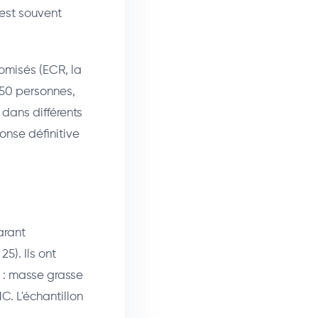
est souvent
omisés (ECR, la
 50 personnes,
 dans différents
onse définitive
arant
5). Ils ont
 : masse grasse
MC. L'échantillon