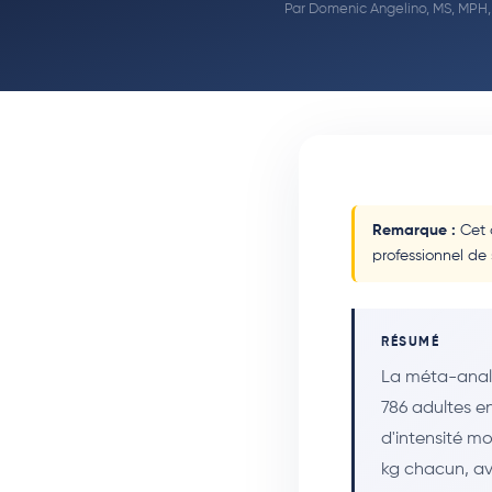
Par
Domenic Angelino, MS, MPH
Remarque :
Cet a
professionnel de
RÉSUMÉ
La méta-anal
786 adultes en
d'intensité m
kg chacun, ave