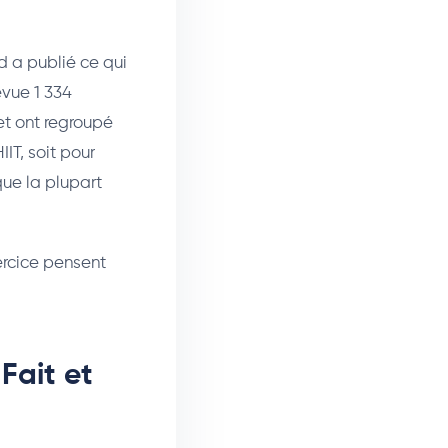
d a publié ce qui
evue 1 334
 et ont regroupé
IT, soit pour
que la plupart
ercice pensent
Fait et