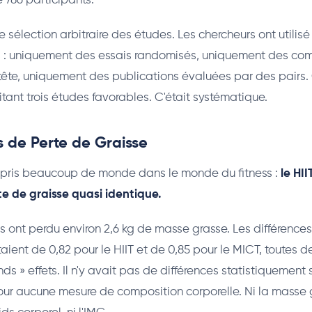
 786 participants.
de sélection arbitraire des études. Les chercheurs ont utilisé
cts : uniquement des essais randomisés, uniquement des c
tête, uniquement des publications évaluées par des pairs. 
itant trois études favorables. C'était systématique.
s de Perte de Graisse
urpris beaucoup de monde dans le monde du fitness :
le HII
e de graisse quasi identique.
 ont perdu environ 2,6 kg de masse grasse. Les différenc
aient de 0,82 pour le HIIT et de 0,85 pour le MICT, toutes 
 » effets. Il n'y avait pas de différences statistiquement s
our aucune mesure de composition corporelle. Ni la masse gr