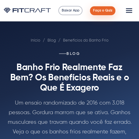
Baixar App
Faça o Quiz
Ciência
Início
/
Blog
/
Benefícios do Banho Frio
Guias
BLOG
Comparações
Banho Frio Realmente Faz
90 Dias
Bem? Os Benefícios Reais e o
Que É Exagero
Exercícios
Um ensaio randomizado de 2016 com 3.018
Blog
pessoas. Gordura marrom que se ativa. Ganhos
musculares que travam quando você faz errado.
Calculadoras
Veja o que os banhos frios realmente fazem,