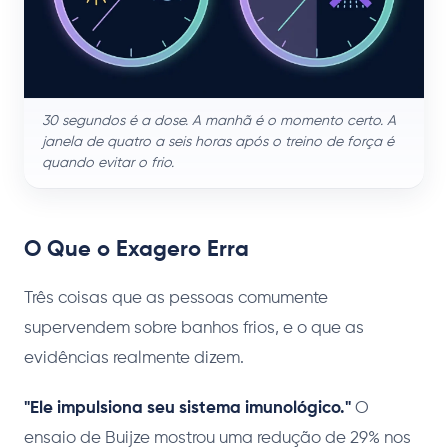
30 segundos é a dose. A manhã é o momento certo. A
janela de quatro a seis horas após o treino de força é
quando evitar o frio.
O Que o Exagero Erra
Três coisas que as pessoas comumente
supervendem sobre banhos frios, e o que as
evidências realmente dizem.
"Ele impulsiona seu sistema imunológico."
O
ensaio de Buijze mostrou uma redução de 29% nos