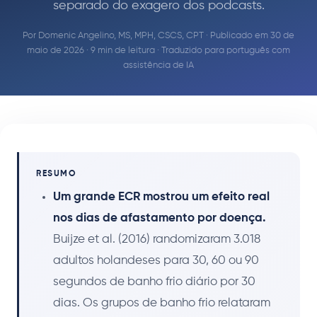
separado do exagero dos podcasts.
Por
Domenic Angelino, MS, MPH, CSCS, CPT
· Publicado em 30 de
maio de 2026 · 9 min de leitura · Traduzido para português com
assistência de IA
RESUMO
Um grande ECR mostrou um efeito real
nos dias de afastamento por doença.
Buijze et al. (2016) randomizaram 3.018
adultos holandeses para 30, 60 ou 90
segundos de banho frio diário por 30
dias. Os grupos de banho frio relataram