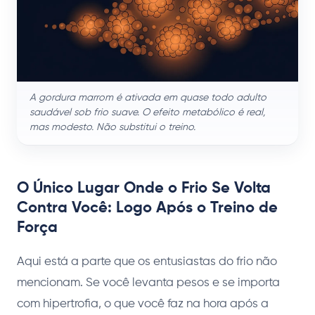
A gordura marrom é ativada em quase todo adulto
saudável sob frio suave. O efeito metabólico é real,
mas modesto. Não substitui o treino.
O Único Lugar Onde o Frio Se Volta
Contra Você: Logo Após o Treino de
Força
Aqui está a parte que os entusiastas do frio não
mencionam. Se você levanta pesos e se importa
com hipertrofia, o que você faz na hora após a