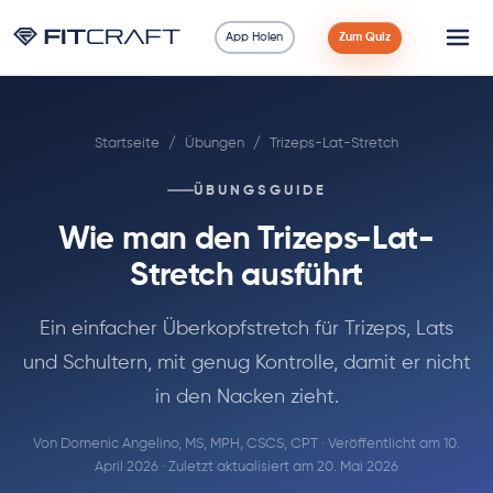
App Holen
Zum Quiz
Wissenschaft
Startseite
/
Übungen
/
Trizeps-Lat-Stretch
Ratgeber
ÜBUNGSGUIDE
Vergleiche
Wie man den Trizeps-Lat-
90 Tage
Stretch ausführt
Übungen
Ein einfacher Überkopfstretch für Trizeps, Lats
und Schultern, mit genug Kontrolle, damit er nicht
Blog
in den Nacken zieht.
Von
Domenic Angelino, MS, MPH, CSCS, CPT
· Veröffentlicht am 10.
Rechner
April 2026 · Zuletzt aktualisiert am 20. Mai 2026