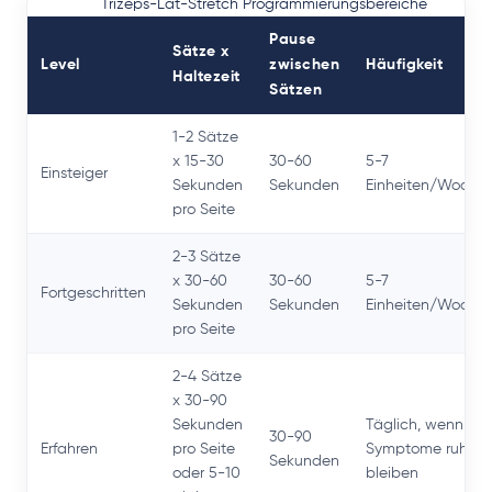
Trizeps-Lat-Stretch Programmierungsbereiche
Pause
Sätze x
Level
zwischen
Häufigkeit
Haltezeit
Sätzen
1-2 Sätze
x 15-30
30-60
5-7
Einsteiger
Sekunden
Sekunden
Einheiten/Woche
pro Seite
2-3 Sätze
x 30-60
30-60
5-7
Fortgeschritten
Sekunden
Sekunden
Einheiten/Woche
pro Seite
2-4 Sätze
x 30-90
Sekunden
Täglich, wenn
30-90
Erfahren
pro Seite
Symptome ruhig
Sekunden
oder 5-10
bleiben