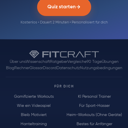
Quiz starten
Kostenlos • Dauert 2 Minuten • Personalisiert für dich
Über uns
Wissenschaft
Ratgeber
Vergleiche
90 Tage
Übungen
Blog
Rechner
Glossar
Discord
Datenschutz
Nutzungsbedingungen
FÜR DICH
Gamifizierte Workouts
KI Personal Trainer
Wie ein Videospiel
Für Sport-Hasser
Bleib Motiviert
Heim-Workouts (Ohne Geräte)
Hanteltraining
Bestes für Anfänger