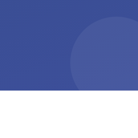
0
3D
Geraete zum Starten
Interaktive Form-Demos zum
erforderlich
Drehen
Adaptiv
4 Typen