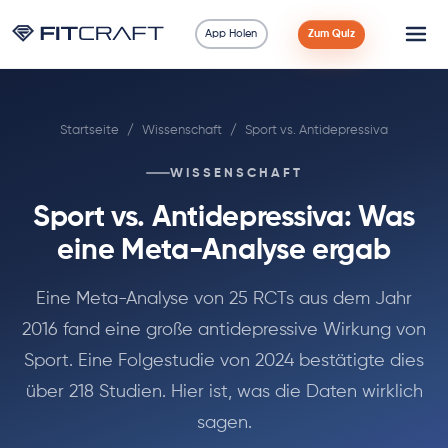
App Holen
Zum Quiz
Wissenschaft
Startseite
/
Wissenschaft
/
Sport vs. Antidepressiva
Ratgeber
WISSENSCHAFT
Vergleiche
Sport vs. Antidepressiva: Was
90 Tage
eine Meta-Analyse ergab
Übungen
Eine Meta-Analyse von 25 RCTs aus dem Jahr
2016 fand eine große antidepressive Wirkung von
Blog
Sport. Eine Folgestudie von 2024 bestätigte dies
über 218 Studien. Hier ist, was die Daten wirklich
Rechner
sagen.