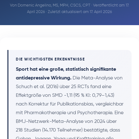
Von
Domenic Angelino, MS, MPH, CSCS, CPT
· Veröffentlicht am 17.
April 2026 · Zuletzt aktualisiert am 17. April 2026
DIE WICHTIGSTEN ERKENNTNISSE
Sport hat eine große, statistisch signifikante
antidepressive Wirkung.
Die Meta-Analyse von
Schuch et al. (2016) über 25 RCTs fand eine
Effektgröße von SMD -1,11 (95 % KI: 0,79–1,43)
nach Korrektur für Publikationsbias, vergleichbar
mit Pharmakotherapie und Psychotherapie. Eine
BMJ-Netzwerk-Meta-Analyse von 2024 über
218 Studien (14.170 Teilnehmer) bestätigte, dass
Gehen, Joggen, Yoga und Krafttraining alle