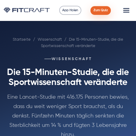
App Holen
Zum Quiz
Wissenschaft
Startseite
/
Wissenschaft
/
Die 15-Minuten-Studie, die die
Ratgeber
Sportwissenschaft veränderte
Vergleiche
WISSENSCHAFT
Die 15-Minuten-Studie, die die
90 Tage
Sportwissenschaft veränderte
Übungen
Eine Lancet-Studie mit 416.175 Personen bewies,
dass du weit weniger Sport brauchst, als du
Blog
denkst. Fünfzehn Minuten täglich senkten die
Rechner
Sterblichkeit um 14 % und fügten 3 Lebensjahre
hinzu.