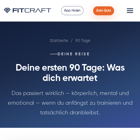
App Holen
Zum Quiz
Wissenschaft
Startseite
/
90 Tage
Ratgeber
DEINE REISE
Vergleiche
Deine ersten 90 Tage: Was
90 Tage
dich erwartet
Übungen
Das passiert wirklich — körperlich, mental und
emotional — wenn du anfängst zu trainieren und
Blog
tatsächlich dranbleibst.
Rechner