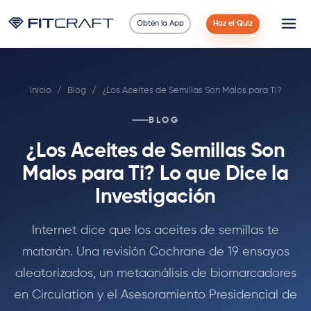
Obtén la App
Haz el Quiz
Ciencia
Inicio
/
Blog
/
¿Los Aceites de Semillas Son Malos para Ti?
Guías
BLOG
Comparaciones
¿Los Aceites de Semillas Son
90 Días
Malos para Ti? Lo que Dice la
Investigación
Ejercicios
Internet dice que los aceites de semillas te
Blog
matarán. Una revisión Cochrane de 19 ensayos
aleatorizados, un metaanálisis de biomarcadores
Calculadoras
en Circulation y el Asesoramiento Presidencial de