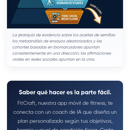
La jerarquía de evidencia sobre los aceites de semillas:
los metaanálisis de ensayos aleatorizados y las
cohortes basadas en biomarcadores apuntan
consistentemente en una dirección; las afirmaciones
virales en redes sociales apuntan en la otra.
Saber qué hacer es la parte fácil.
FitCraft, nuestra app móvil de fitness, te
conecta con un coach de IA que diseña un
plan personalizado según tus objetivos,