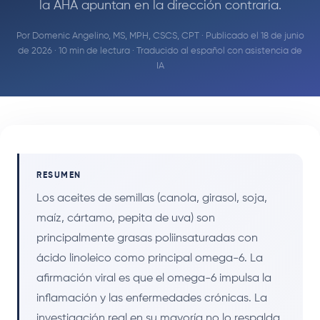
la AHA apuntan en la dirección contraria.
Por
Domenic Angelino, MS, MPH, CSCS, CPT
· Publicado el 18 de junio
de 2026 · 10 min de lectura · Traducido al español con asistencia de
IA
RESUMEN
Los aceites de semillas (canola, girasol, soja,
maíz, cártamo, pepita de uva) son
principalmente grasas poliinsaturadas con
ácido linoleico como principal omega-6. La
afirmación viral es que el omega-6 impulsa la
inflamación y las enfermedades crónicas. La
investigación real en su mayoría no lo respalda.