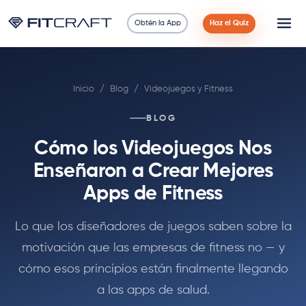
Obtén la App
Haz el Quiz
Ciencia
Inicio
/
Blog
/
Videojuegos y Fitness
Guías
BLOG
Comparaciones
Cómo los Videojuegos Nos
90 Días
Enseñaron a Crear Mejores
Apps de Fitness
Ejercicios
Lo que los diseñadores de juegos saben sobre la
Blog
motivación que las empresas de fitness no — y
cómo esos principios están finalmente llegando
Calculadoras
a las apps de salud.