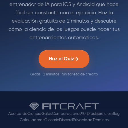
entrenador de IA para iOS y Android que hace
fácil ser constante con el ejercicio. Haz la
evaluación gratuita de 2 minutos y descubre
cómo la ciencia de los juegos puede hacer tus
entrenamientos automáticos.
Haz el Quiz
Gratis · 2 minutos · Sin tarjeta de crédito
Acerca de
Ciencia
Guías
Comparaciones
90 Días
Ejercicios
Blog
Calculadoras
Glosario
Discord
Privacidad
Términos