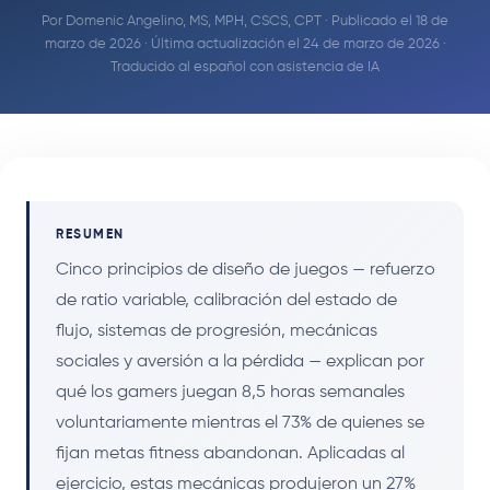
Por
Domenic Angelino, MS, MPH, CSCS, CPT
· Publicado el 18 de
marzo de 2026 · Última actualización el 24 de marzo de 2026 ·
Traducido al español con asistencia de IA
RESUMEN
Cinco principios de diseño de juegos — refuerzo
de ratio variable, calibración del estado de
flujo, sistemas de progresión, mecánicas
sociales y aversión a la pérdida — explican por
qué los gamers juegan 8,5 horas semanales
voluntariamente mientras el 73% de quienes se
fijan metas fitness abandonan. Aplicadas al
ejercicio, estas mecánicas produjeron un 27%