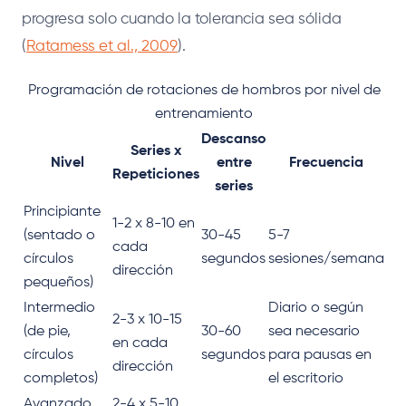
progresa solo cuando la tolerancia sea sólida
(
Ratamess et al., 2009
).
Programación de rotaciones de hombros por nivel de
entrenamiento
Descanso
Series x
Nivel
entre
Frecuencia
Repeticiones
series
Principiante
1-2 x 8-10 en
(sentado o
30-45
5-7
cada
círculos
segundos
sesiones/semana
dirección
pequeños)
Intermedio
Diario o según
2-3 x 10-15
(de pie,
30-60
sea necesario
en cada
círculos
segundos
para pausas en
dirección
completos)
el escritorio
Avanzado
2-4 x 5-10