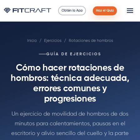
Obtén la App
Haz el Quiz
Ciencia
Inicio
/
Ejercicios
/
Rotaciones de hombros
Guías
GUÍA DE EJERCICIOS
Comparaciones
Cómo hacer rotaciones de
90 Días
hombros: técnica adecuada,
errores comunes y
Ejercicios
progresiones
Blog
Un ejercicio de movilidad de hombros de dos
minutos para calentamientos, pausas en el
Calculadoras
escritorio y alivio sencillo del cuello y la parte