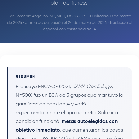
plan de fitness.
Por
Domenic Angelino, MS, MPH, CSCS, CPT
· Publicado 18 de marzo
de 2026 · Última actualización el 24 de marzo de 2026 · Traducido al
español con asistencia de IA
RESUMEN
El ensayo ENGAGE (2021,
JAMA Cardiology
,
N=500) fue un ECA de 5 grupos que mantuvo la
gamificación constante y varió
experimentalmente el tipo de meta. Solo una
condición funcionó:
metas autoelegidas con
objetivo inmediato
, que aumentaron los pasos
diarios en 1,384 (P<.001) y la AFMV en 4.1 min/día