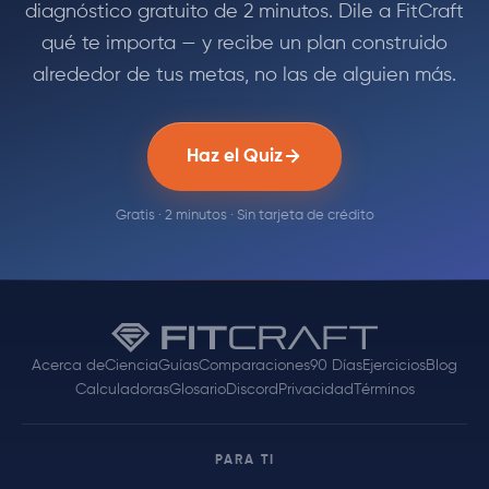
diagnóstico gratuito de 2 minutos. Dile a FitCraft
qué te importa — y recibe un plan construido
alrededor de tus metas, no las de alguien más.
Haz el Quiz
Gratis · 2 minutos · Sin tarjeta de crédito
Acerca de
Ciencia
Guías
Comparaciones
90 Días
Ejercicios
Blog
Calculadoras
Glosario
Discord
Privacidad
Términos
PARA TI