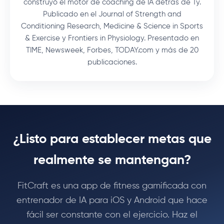
construyó el motor de coaching de IA detrás de Ty.
Publicado en el Journal of Strength and
Conditioning Research, Medicine & Science in Sports
& Exercise y Frontiers in Physiology. Presentado en
TIME, Newsweek, Forbes, TODAY.com y más de 20
publicaciones.
¿Listo para establecer metas que
realmente se mantengan?
FitCraft es una app de fitness gamificada con
entrenador de IA para iOS y Android que hace
fácil ser constante con el ejercicio. Haz el