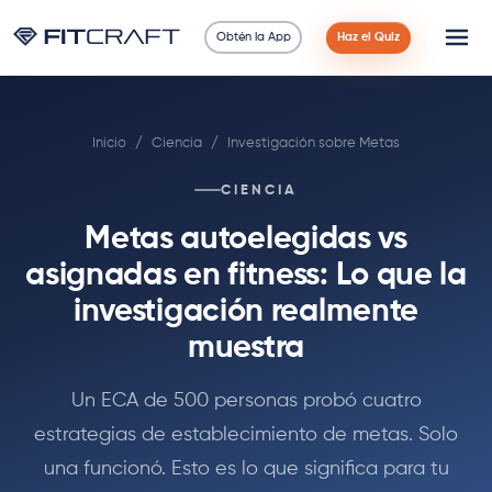
Obtén la App
Haz el Quiz
Ciencia
Inicio
/
Ciencia
/
Investigación sobre Metas
Guías
CIENCIA
Comparaciones
Metas autoelegidas vs
90 Días
asignadas en fitness: Lo que la
investigación realmente
Ejercicios
muestra
Blog
Un ECA de 500 personas probó cuatro
estrategias de establecimiento de metas. Solo
Calculadoras
una funcionó. Esto es lo que significa para tu