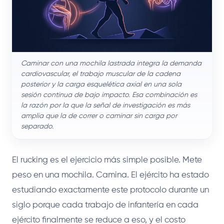
Caminar con una mochila lastrada integra la demanda
cardiovascular, el trabajo muscular de la cadena
posterior y la carga esquelética axial en una sola
sesión continua de bajo impacto. Esa combinación es
la razón por la que la señal de investigación es más
amplia que la de correr o caminar sin carga por
separado.
El rucking es el ejercicio más simple posible. Mete
peso en una mochila. Camina. El ejército ha estado
estudiando exactamente este protocolo durante un
siglo porque cada trabajo de infantería en cada
ejército finalmente se reduce a eso, y el costo