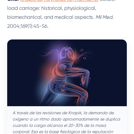
load carriage: historical, physiological,
biomechanical, and medical aspects.
Mil Med.
2004;169(1):45-56.
A través de las revisiones de Knapik, la demanda de
oxígeno a un ritmo dado aproximadamente se duplica
cuando la carga alcanza el 20-30% de la masa
corporal. Esa es la base fisiológica de la reputación