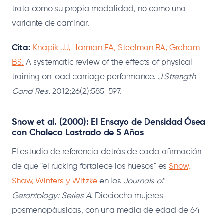
trata como su propia modalidad, no como una
variante de caminar.
Cita:
Knapik JJ, Harman EA, Steelman RA, Graham
BS.
A systematic review of the effects of physical
training on load carriage performance.
J Strength
Cond Res.
2012;26(2):585-597.
Snow et al. (2000): El Ensayo de Densidad Ósea
con Chaleco Lastrado de 5 Años
El estudio de referencia detrás de cada afirmación
de que "el rucking fortalece los huesos" es
Snow,
Shaw, Winters y Witzke
en los
Journals of
Gerontology: Series A
. Dieciocho mujeres
posmenopáusicas, con una media de edad de 64