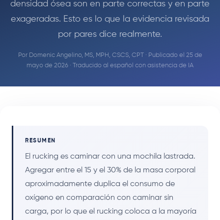
densidad ósea son en parte correctas y en parte
exageradas. Esto es lo que la evidencia revisada
por pares dice realmente.
Por
Domenic Angelino, MS, MPH, CSCS, CPT
· Publicado el 25 de
mayo de 2026 · Traducido al español con asistencia de IA
RESUMEN
El rucking es caminar con una mochila lastrada.
Agregar entre el 15 y el 30% de la masa corporal
aproximadamente duplica el consumo de
oxígeno en comparación con caminar sin
carga, por lo que el rucking coloca a la mayoría