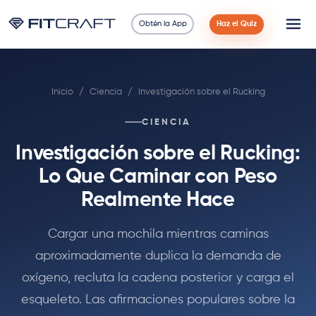
Obtén la App
Haz el Quiz
Ciencia
Inicio
/
Ciencia
/
Investigación sobre el Rucking
Guías
CIENCIA
Comparaciones
Investigación sobre el Rucking:
90 Días
Lo Que Caminar con Peso
Realmente Hace
Ejercicios
Cargar una mochila mientras caminas
Blog
aproximadamente duplica la demanda de
oxígeno, recluta la cadena posterior y carga el
Calculadoras
esqueleto. Las afirmaciones populares sobre la