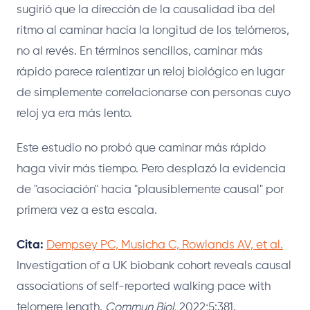
sugirió que la dirección de la causalidad iba del
ritmo al caminar hacia la longitud de los telómeros,
no al revés. En términos sencillos, caminar más
rápido parece ralentizar un reloj biológico en lugar
de simplemente correlacionarse con personas cuyo
reloj ya era más lento.
Este estudio no probó que caminar más rápido
haga vivir más tiempo. Pero desplazó la evidencia
de "asociación" hacia "plausiblemente causal" por
primera vez a esta escala.
Cita:
Dempsey PC, Musicha C, Rowlands AV, et al.
Investigation of a UK biobank cohort reveals causal
associations of self-reported walking pace with
telomere length.
Commun Biol.
2022;5:381.