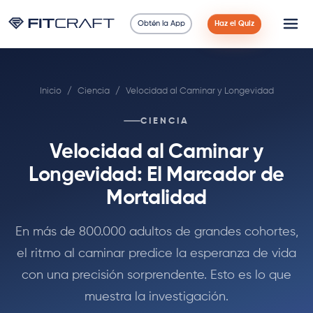
Obtén la App
Haz el Quiz
Ciencia
Inicio
/
Ciencia
/
Velocidad al Caminar y Longevidad
Guías
CIENCIA
Comparaciones
Velocidad al Caminar y
90 Días
Longevidad: El Marcador de
Mortalidad
Ejercicios
En más de 800.000 adultos de grandes cohortes,
Blog
el ritmo al caminar predice la esperanza de vida
con una precisión sorprendente. Esto es lo que
Calculadoras
muestra la investigación.