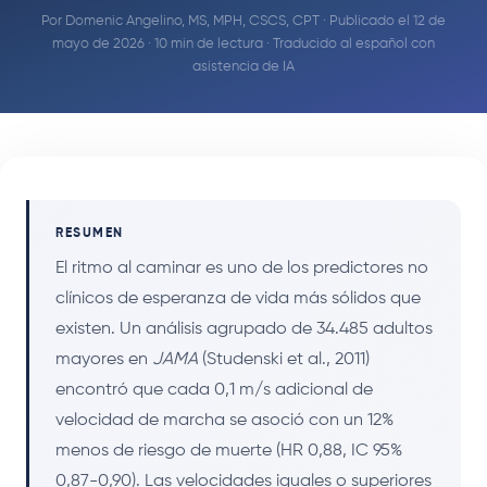
Por
Domenic Angelino, MS, MPH, CSCS, CPT
· Publicado el 12 de
mayo de 2026 · 10 min de lectura · Traducido al español con
asistencia de IA
RESUMEN
El ritmo al caminar es uno de los predictores no
clínicos de esperanza de vida más sólidos que
existen. Un análisis agrupado de 34.485 adultos
mayores en
JAMA
(Studenski et al., 2011)
encontró que cada 0,1 m/s adicional de
velocidad de marcha se asoció con un 12%
menos de riesgo de muerte (HR 0,88, IC 95%
0,87-0,90). Las velocidades iguales o superiores