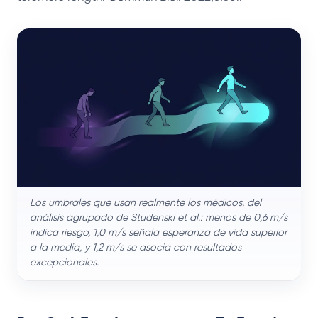
Los umbrales que usan realmente los médicos, del
análisis agrupado de Studenski et al.: menos de 0,6 m/s
indica riesgo, 1,0 m/s señala esperanza de vida superior
a la media, y 1,2 m/s se asocia con resultados
excepcionales.