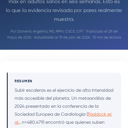
máx en adultos sanos en seis semanas. Esto es
lo que la evidencia revisada por pares realmente
muestra.
Por
Domenic Angelino, MS, MPH, CSCS, CPT
· Publicado el 29 de
mayo de 2026 · Actualizado el 19 de julio de 2026 · 10 min de lectura
RESUMEN
Subir escaleras es el ejercicio de alta intensidad
más accesible del planeta. Un metaanálisis de
2024 presentado en la conferencia de la
Sociedad Europea de Cardiología (
Paddock et
al.
, n=480.479) encontró que quienes suben