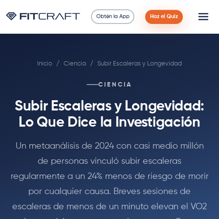
Obtén la App
Haz el Quiz
Ciencia
Inicio
/
Ciencia
/
Subir Escaleras y Longevidad
Guías
CIENCIA
Comparaciones
Subir Escaleras y Longevidad:
90 Días
Lo Que Dice la Investigación
Ejercicios
Un metaanálisis de 2024 con casi medio millón
de personas vinculó subir escaleras
Blog
regularmente a un 24% menos de riesgo de morir
por cualquier causa. Breves sesiones de
Calculadoras
escaleras de menos de un minuto elevan el VO2