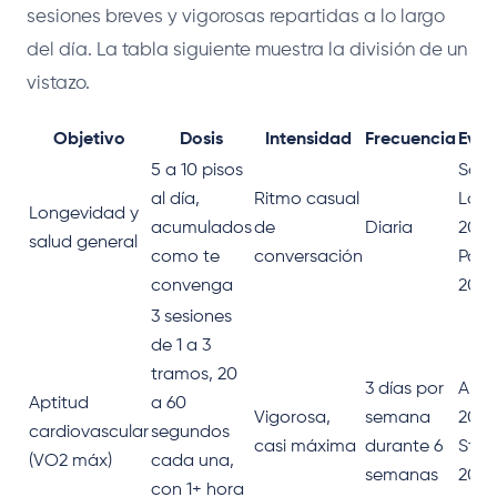
sesiones breves y vigorosas repartidas a lo largo
del día. La tabla siguiente muestra la división de un
vistazo.
Objetivo
Dosis
Intensidad
Frecuencia
Evid
5 a 10 pisos
San
al día,
Ritmo casual
Last
Longevidad y
acumulados
de
Diaria
2021;
salud general
como te
conversación
Pad
convenga
2024
3 sesiones
de 1 a 3
tramos, 20
3 días por
Allis
Aptitud
a 60
Vigorosa,
semana
2017;
cardiovascular
segundos
casi máxima
durante 6
Stor
(VO2 máx)
cada una,
semanas
2019
con 1+ hora