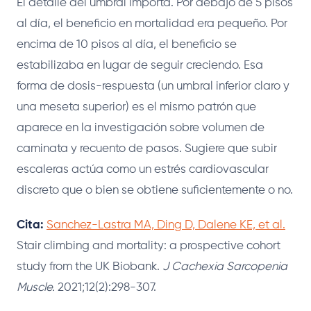
El detalle del umbral importa. Por debajo de 5 pisos
al día, el beneficio en mortalidad era pequeño. Por
encima de 10 pisos al día, el beneficio se
estabilizaba en lugar de seguir creciendo. Esa
forma de dosis-respuesta (un umbral inferior claro y
una meseta superior) es el mismo patrón que
aparece en la investigación sobre volumen de
caminata y recuento de pasos. Sugiere que subir
escaleras actúa como un estrés cardiovascular
discreto que o bien se obtiene suficientemente o no.
Cita:
Sanchez-Lastra MA, Ding D, Dalene KE, et al.
Stair climbing and mortality: a prospective cohort
study from the UK Biobank.
J Cachexia Sarcopenia
Muscle.
2021;12(2):298-307.