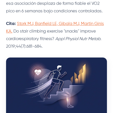
esa asociación desplaza de forma fiable el VO2
pico en 6 semanas bajo condiciones controladas.
Cita:
Stork MJ, Banfield LE, Gibala MJ, Martin Ginis
KA.
Do stair climbing exercise "snacks" improve
cardiorespiratory fitness?
Appl Physiol Nutr Metab.
2019;44(7):681-684.