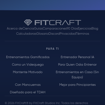
Acerca de
Ciencia
Guías
Comparaciones
90 Días
Ejercicios
Blog
Calculadoras
Glosario
Discord
Privacidad
Términos
PARA TI
Entrenamientos Gamificados
Entrenador Personal IA
Como un Videojuego
Para Quien Odia Entrenar
Mantente Motivado
Entrenamientos en Casa (Sin
Equipo)
Con Mancuernas
Mejor para Principiantes
Diseñado para el TDAH
© 2026 FitCraft® by FitCraft Studios Inc. Todos los derechos