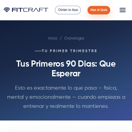
Obtén la App
Haz el Quiz
Ciencia
Inicio
/
Cronologia
Guías
TU PRIMER TRIMESTRE
Comparaciones
Tus Primeros 90 Dias: Que
90 Días
Esperar
Ejercicios
Esto es exactamente lo que pasa — fisica,
mental y emocionalmente — cuando empiezas a
Blog
entrenar y realmente lo mantienes.
Calculadoras