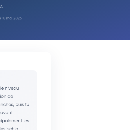
e.
le 18 mai 2026
de niveau
tion de
nches, puis tu
e avant
ncipalement les
les ischio-