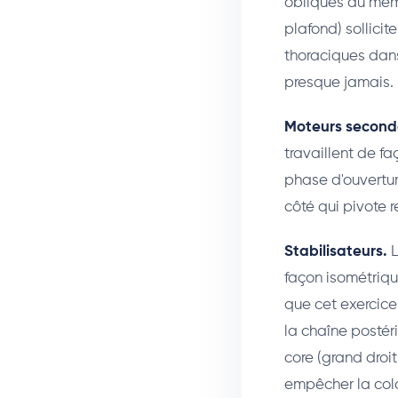
obliques du même
plafond) sollici
thoraciques dans
presque jamais.
Moteurs second
travaillent de f
phase d'ouvertur
côté qui pivote 
Stabilisateurs.
L
façon isométriqu
que cet exercice 
la chaîne postéri
core (grand droi
empêcher la colo