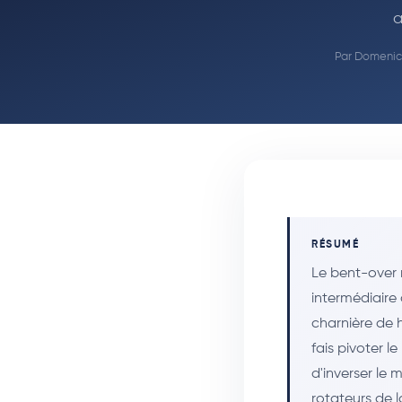
a
Par
Domenic 
RÉSUMÉ
Le bent-over 
intermédiaire 
charnière de 
fais pivoter l
d'inverser le 
rotateurs de l