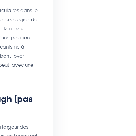
iculaires dans le
sieurs degrés de
 T12 chez un
'une position
écanisme à
e bent-over
 peut, avec une
ugh (pas
a largeur des