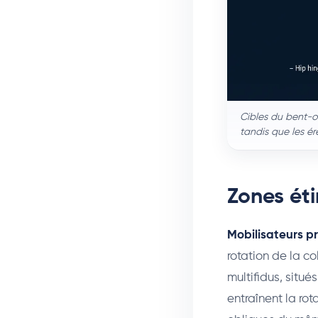
Cibles du bent-ov
tandis que les ér
Zones éti
Mobilisateurs p
rotation de la co
multifidus, situé
entraînent la rot