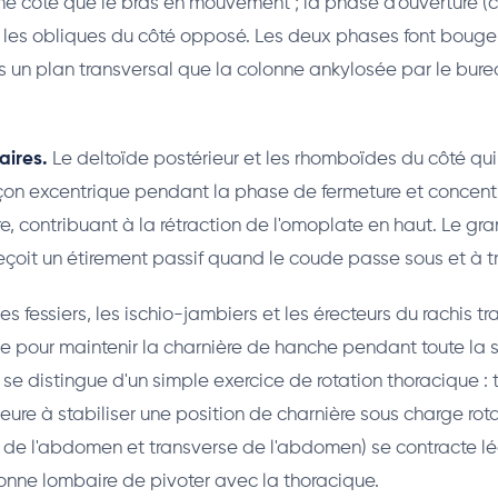
 côté que le bras en mouvement ; la phase d'ouverture (c
te les obliques du côté opposé. Les deux phases font bouger
 un plan transversal que la colonne ankylosée par le bure
aires.
Le deltoïde postérieur et les rhomboïdes du côté qui
açon excentrique pendant la phase de fermeture et concen
e, contribuant à la rétraction de l'omoplate en haut. Le gr
reçoit un étirement passif quand le coude passe sous et à t
es fessiers, les ischio-jambiers et les érecteurs du rachis tr
e pour maintenir la charnière de hanche pendant toute la sé
se distingue d'un simple exercice de rotation thoracique : 
eure à stabiliser une position de charnière sous charge rota
t de l'abdomen et transverse de l'abdomen) se contracte 
nne lombaire de pivoter avec la thoracique.