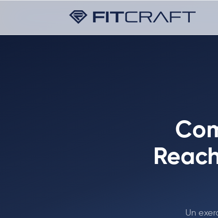
Com
Reach
Un exer