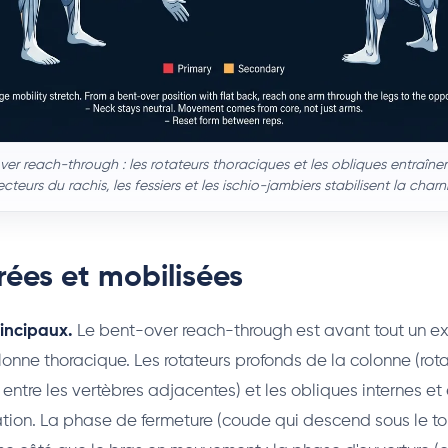
er reach-through : les rotateurs thoraciques et les obliques entraînen
ecteurs du rachis, les fessiers et les ischio-jambiers stabilisent la char
rées et mobilisées
rincipaux.
Le bent-over reach-through est avant tout un ex
lonne thoracique. Les rotateurs profonds de la colonne (rota
s entre les vertèbres adjacentes) et les obliques internes et
ation. La phase de fermeture (coude qui descend sous le tors