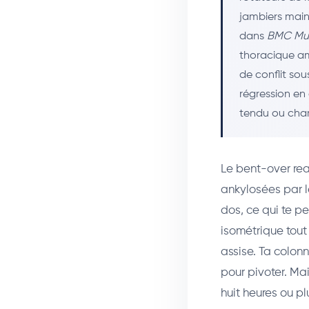
jambiers main
dans
BMC Mus
thoracique am
de conflit sou
régression en
tendu ou char
Le bent-over rea
ankylosées par l
dos, ce qui te pe
isométrique tout 
assise. Ta colonn
pour pivoter. Mai
huit heures ou p