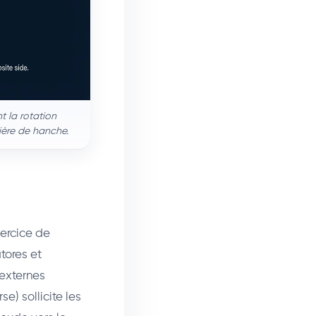
t la rotation
nière de hanche.
ercice de
tores et
 externes
e) sollicite les