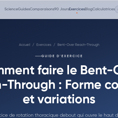
Science
Guides
Comparaisons
90 Jours
Exercices
Blog
Calculatrices
Accueil
/
Exercices
/
Bent-Over Reach-Through
GUIDE D'EXERCICE
ment faire le Bent-
-Through : Forme co
et variations
cice de rotation thoracique debout qui ouvre le haut d