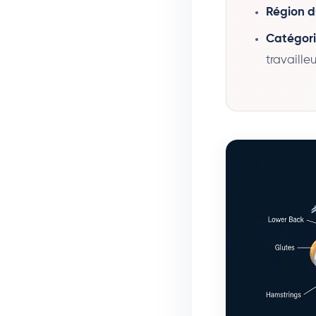
Région d
Catégori
travaille