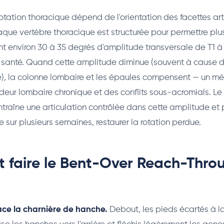
otation thoracique dépend de l'orientation des facettes art
que vertèbre thoracique est structurée pour permettre plu
ant environ 30 à 35 degrés d'amplitude transversale de T1 à
 santé. Quand cette amplitude diminue (souvent à cause d
e), la colonne lombaire et les épaules compensent — un m
aideur lombaire chronique et des conflits sous-acromials. L
traîne une articulation contrôlée dans cette amplitude et
e sur plusieurs semaines, restaurer la rotation perdue.
faire le Bent-Over Reach-Thro
ace la charnière de hanche.
Debout, les pieds écartés à l