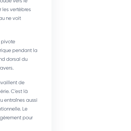
oude vers le
 les vertèbres
au ne voit
 pivote
trique pendant la
and dorsal du
ravers.
availlent de
rie. C'est là
tu entraînes aussi
tionnelle. Le
légèrement pour