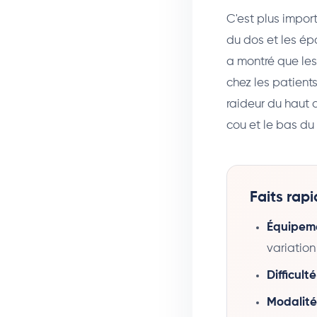
C'est plus impor
du dos et les é
a montré que les
chez les patient
raideur du haut d
cou et le bas du
Faits rap
Équipeme
variatio
Difficulté
Modalité