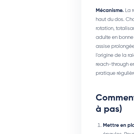
Mécanisme.
La r
haut du dos. Cha
rotation, totalis
adulte en bonne
assise prolongé
l'origine de la r
reach-through en
pratique régulièr
Comment 
à pas)
Mettre en pl