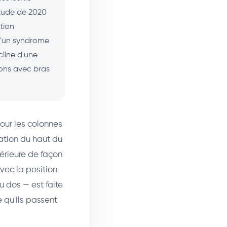
étude de 2020
tion
 d'un syndrome
cline d'une
ons avec bras
our les colonnes
ation du haut du
térieure de façon
avec la position
u dos — est faite
e qu'ils passent