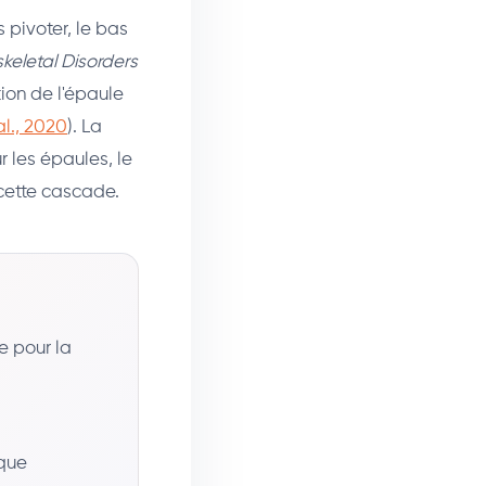
 pivoter, le bas
eletal Disorders
ion de l'épaule
al., 2020
). La
r les épaules, le
cette cascade.
e pour la
ique