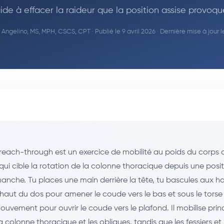
ide à effacer la raideur que la position assise provoqu
Angelino, MS, MPH, CSCS, CPT
· Publié le 9 avril 2026 · Dernière mise à jour 
reach-through est un exercice de mobilité au poids du corps 
qui cible la rotation de la colonne thoracique depuis une posi
hanche. Tu places une main derrière la tête, tu bascules aux ha
e haut du dos pour amener le coude vers le bas et sous le tors
mouvement pour ouvrir le coude vers le plafond. Il mobilise pri
a colonne thoracique et les obliques, tandis que les fessiers et 