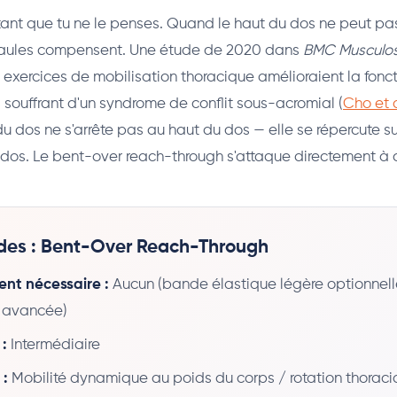
tant que tu ne le penses. Quand le haut du dos ne peut pas
paules compensent. Une étude de 2020 dans
BMC Musculosk
 exercices de mobilisation thoracique amélioraient la fonct
s souffrant d'un syndrome de conflit sous-acromial (
Cho et 
u dos ne s'arrête pas au haut du dos — elle se répercute su
 dos. Le bent-over reach-through s'attaque directement à 
ides : Bent-Over Reach-Through
nt nécessaire :
Aucun (bande élastique légère optionnell
n avancée)
 :
Intermédiaire
 :
Mobilité dynamique au poids du corps / rotation thorac