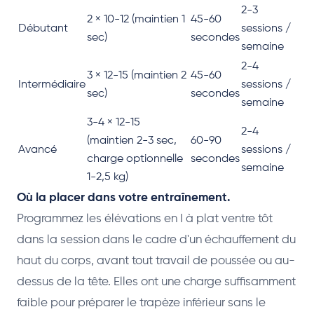
2-3
2 × 10-12 (maintien 1
45-60
Débutant
sessions /
sec)
secondes
semaine
2-4
3 × 12-15 (maintien 2
45-60
Intermédiaire
sessions /
sec)
secondes
semaine
3-4 × 12-15
2-4
(maintien 2-3 sec,
60-90
Avancé
sessions /
charge optionnelle
secondes
semaine
1-2,5 kg)
Où la placer dans votre entraînement.
Programmez les élévations en I à plat ventre tôt
dans la session dans le cadre d'un échauffement du
haut du corps, avant tout travail de poussée ou au-
dessus de la tête. Elles ont une charge suffisamment
faible pour préparer le trapèze inférieur sans le