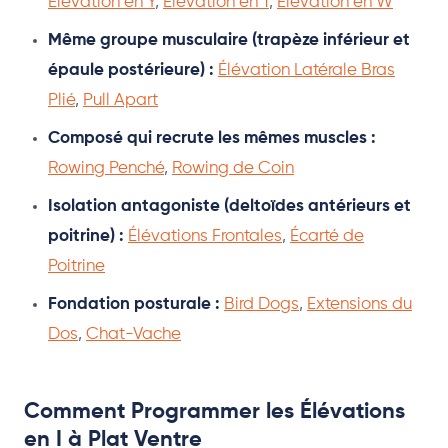
Élévation en Y
,
Élévation en T
,
Élévation en W
Même groupe musculaire (trapèze inférieur et
épaule postérieure) :
Élévation Latérale Bras
Plié
,
Pull Apart
Composé qui recrute les mêmes muscles :
Rowing Penché
,
Rowing de Coin
Isolation antagoniste (deltoïdes antérieurs et
poitrine) :
Élévations Frontales
,
Écarté de
Poitrine
Fondation posturale :
Bird Dogs
,
Extensions du
Dos
,
Chat-Vache
Comment Programmer les Élévations
en I à Plat Ventre