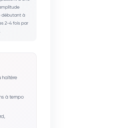
 amplitude
é débutant à
s 2-4 fois par
.
 haltère
ons à tempo
rd,