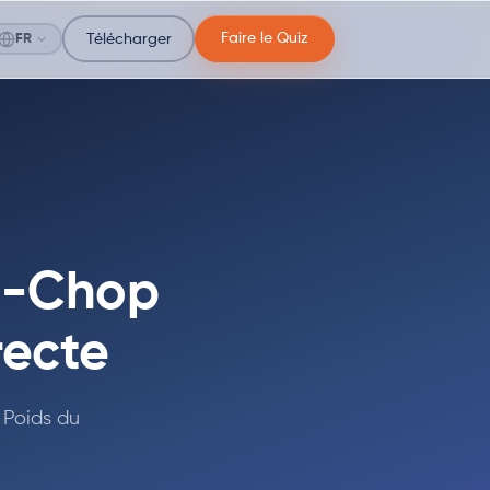
Faire le Quiz
FR
Télécharger
N-Chop
recte
 Poids du