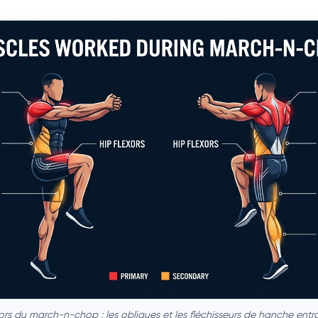
ors du march-n-chop : les obliques et les fléchisseurs de hanche entra