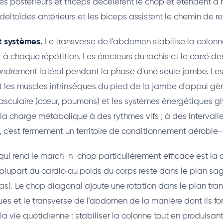
es postérieurs et triceps décélèrent le chop et étendent à
 deltoïdes antérieurs et les biceps assistent le chemin de re
t systèmes.
Le transverse de l'abdomen stabilise la colonn
à chaque répétition. Les érecteurs du rachis et le carré d
fondrement latéral pendant la phase d'une seule jambe. Les f
et les muscles intrinsèques du pied de la jambe d'appui gère
sculaire (cœur, poumons) et les systèmes énergétiques gl
 la charge métabolique à des rythmes vifs ; à des intervalle
c'est fermement un territoire de conditionnement aérobie-
ui rend le march-n-chop particulièrement efficace est l
 plupart du cardio au poids du corps reste dans le plan sag
bas). Le chop diagonal ajoute une rotation dans le plan tran
ues et le transverse de l'abdomen de la manière dont ils f
a vie quotidienne : stabiliser la colonne tout en produisant