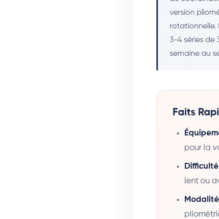
version pliom
rotationnelle
3-4 séries de
semaine au se
Faits Rap
Équipeme
pour la v
Difficulté
lent ou 
Modalité
pliométr