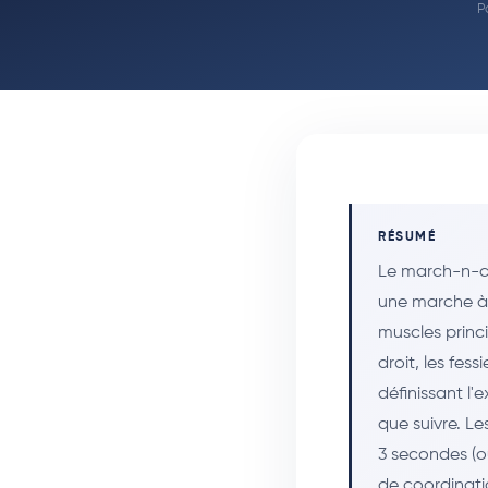
P
RÉSUMÉ
Le march-n-c
une marche à 
muscles princi
droit, les fes
définissant l'
que suivre. L
3 secondes (o
de coordinati