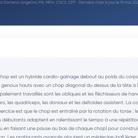
ar
Domenic Angelino, MS, MPH, CSCS, CPT
· Dernière mise à jour le 19 mai 20
hop est un hybride cardio-gainage debout au poids du corp
genoux hauts avec un chop diagonal du dessus de la tête à 
palement travaillés sont les obliques et les fléchisseurs de han
siers, les quadriceps, les dorsaux et les deltoïdes assistent. La 
exercice est que le chop est entraîné par la rotation du torse ; l
es débutants adaptent en ralentissant le tempo à une répétition
u en faisant une pause au bas de chaque chop) pour construi
on. Les pratiquants avancés ajoutent un médecine-ball léger,