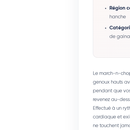
Région co
hanche
Catégori
de gain
Le march-n-chop
genoux hauts av
pendant que vos 
revenez au-dessu
Effectué à un ry
cardiaque et exi
ne touchent jama