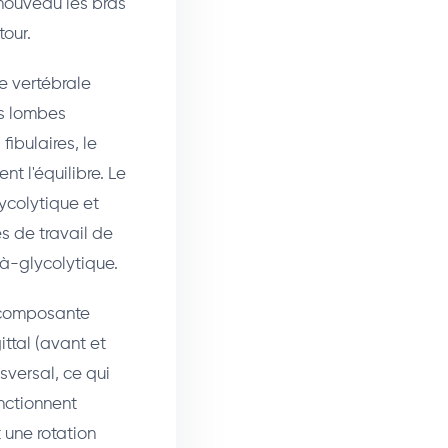
 nouveau les bras
tour.
e vertébrale
es lombes
ibulaires, le
nt l'équilibre. Le
ycolytique et
s de travail de
à-glycolytique.
a composante
ittal (avant et
sversal, ce qui
onctionnent
 une rotation