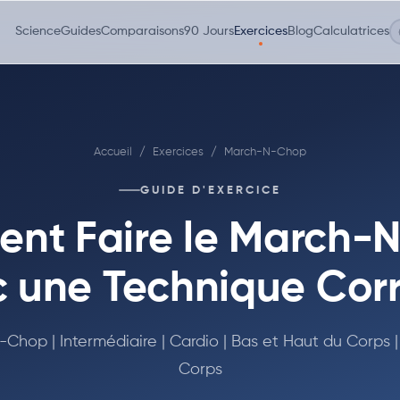
Science
Guides
Comparaisons
90 Jours
Exercices
Blog
Calculatrices
Accueil
/
Exercices
/
March-N-Chop
GUIDE D'EXERCICE
nt Faire le March-
 une Technique Cor
Chop | Intermédiaire | Cardio | Bas et Haut du Corps |
Corps