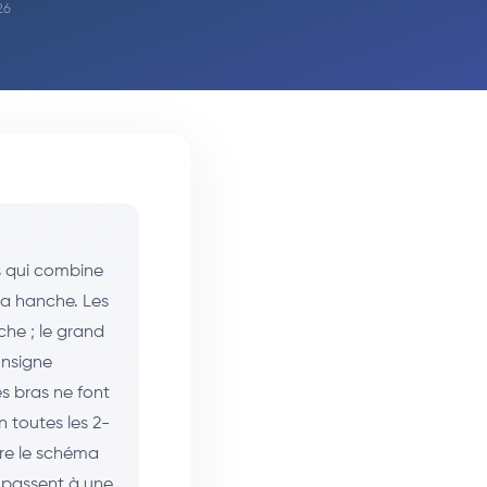
26
s qui combine
la hanche. Les
che ; le grand
consigne
es bras ne font
 toutes les 2-
re le schéma
 passent à une