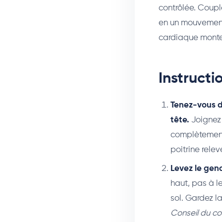
contrôlée. Coupl
en un mouvement
cardiaque monte
Instruct
Tenez-vous d
tête.
Joignez 
complètement 
poitrine rele
Levez le geno
haut, pas à le
sol. Gardez l
Conseil du co