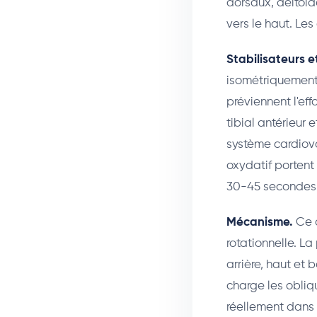
dorsaux, deltoïd
vers le haut. Les
Stabilisateurs e
isométriquement 
préviennent l'ef
tibial antérieur 
système cardiova
oxydatif portent
30-45 secondes, 
Mécanisme.
Ce q
rotationnelle. La
arrière, haut et 
charge les obliq
réellement dans l