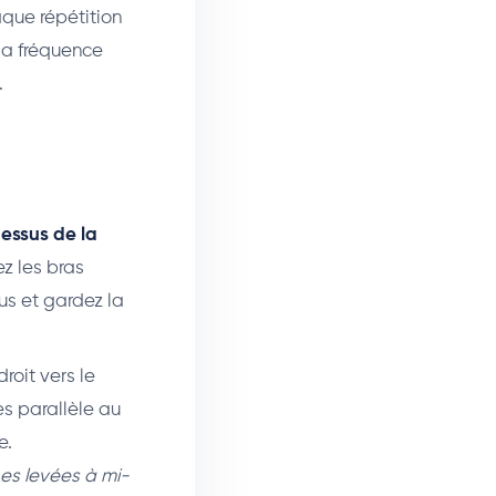
que répétition
la fréquence
.
essus de la
ez les bras
us et gardez la
roit vers le
ès parallèle au
e.
Les levées à mi-