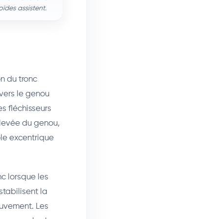
oïdes assistent.
on du tronc
vers le genou
s fléchisseurs
 levée du genou,
ôle excentrique
nc lorsque les
tabilisent la
ouvement. Les