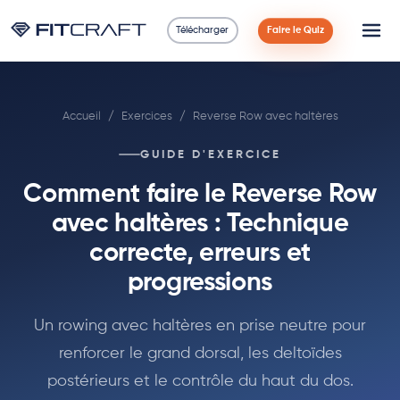
Télécharger
Faire le Quiz
Science
Accueil
/
Exercices
/
Reverse Row avec haltères
Guides
GUIDE D'EXERCICE
Comparaisons
Comment faire le Reverse Row
90 Jours
avec haltères : Technique
correcte, erreurs et
Exercices
progressions
Blog
Un rowing avec haltères en prise neutre pour
renforcer le grand dorsal, les deltoïdes
Calculatrices
postérieurs et le contrôle du haut du dos.