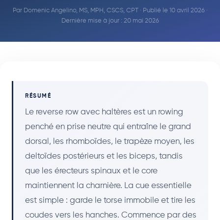
Par
Domenic Angelino, MS, MPH, CSCS, CPT
· Publié le 10 avril 2026 ·
Dernière mise à jour : 20 mai 2026
RÉSUMÉ
Le reverse row avec haltères est un rowing
penché en prise neutre qui entraîne le grand
dorsal, les rhomboïdes, le trapèze moyen, les
deltoïdes postérieurs et les biceps, tandis
que les érecteurs spinaux et le core
maintiennent la charnière. La cue essentielle
est simple : garde le torse immobile et tire les
coudes vers les hanches. Commence par des