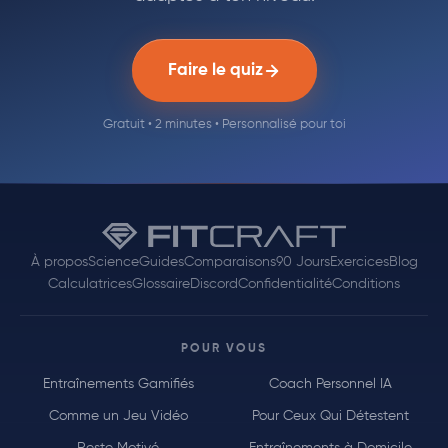
Faire le quiz
Gratuit • 2 minutes • Personnalisé pour toi
À propos
Science
Guides
Comparaisons
90 Jours
Exercices
Blog
Calculatrices
Glossaire
Discord
Confidentialité
Conditions
POUR VOUS
Entraînements Gamifiés
Coach Personnel IA
Comme un Jeu Vidéo
Pour Ceux Qui Détestent