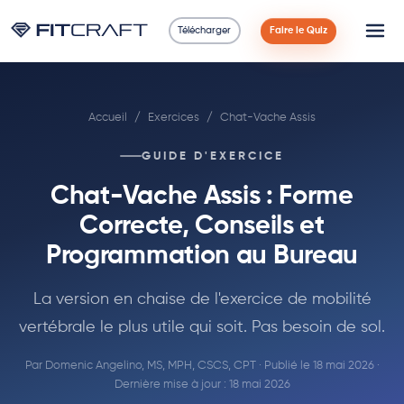
Télécharger
Faire le Quiz
Science
Accueil
/
Exercices
/
Chat-Vache Assis
Guides
GUIDE D'EXERCICE
Comparaisons
Chat-Vache Assis : Forme
90 Jours
Correcte, Conseils et
Programmation au Bureau
Exercices
La version en chaise de l'exercice de mobilité
Blog
vertébrale le plus utile qui soit. Pas besoin de sol.
Calculatrices
Par
Domenic Angelino, MS, MPH, CSCS, CPT
· Publié le 18 mai 2026 ·
Dernière mise à jour : 18 mai 2026