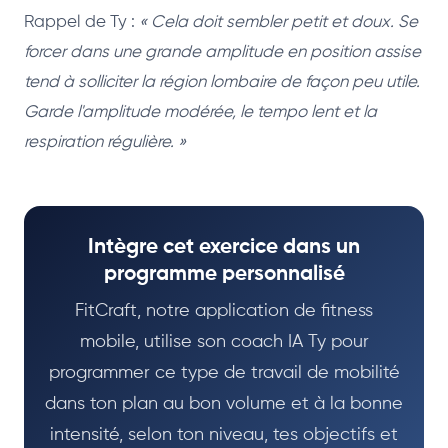
Rappel de Ty :
« Cela doit sembler petit et doux. Se
forcer dans une grande amplitude en position assise
tend à solliciter la région lombaire de façon peu utile.
Garde l'amplitude modérée, le tempo lent et la
respiration régulière. »
Intègre cet exercice dans un
programme personnalisé
FitCraft, notre application de fitness
mobile, utilise son coach IA Ty pour
programmer ce type de travail de mobilité
dans ton plan au bon volume et à la bonne
intensité, selon ton niveau, tes objectifs et