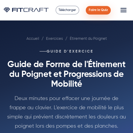
Télécharger
Faire le Quiz
Science
Accueil
/
Exercices
/
Étirement du Poignet
Guides
GUIDE D'EXERCICE
Comparaisons
Guide de Forme de l'Étirement
90 Jours
du Poignet et Progressions de
Mobilité
Exercices
Deux minutes pour effacer une journée de
Blog
frappe au clavier. L'exercice de mobilité le plus
simple qui prévient discrètement les douleurs au
Calculatrices
poignet lors des pompes et des planches.