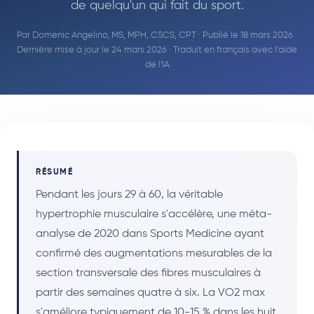
de quelqu'un qui fait du sport.
Par
Domenic Angelino, MS, MPH, CSCS, CPT
· Publié le 18 mars 2026 ·
Dernière mise à jour le 24 mars 2026 · Traduit en français avec l'aide
de l'IA
RÉSUMÉ
Pendant les jours 29 à 60, la véritable
hypertrophie musculaire s'accélère, une méta-
analyse de 2020 dans Sports Medicine ayant
confirmé des augmentations mesurables de la
section transversale des fibres musculaires à
partir des semaines quatre à six. La VO2 max
s'améliore typiquement de 10-15 % dans les huit