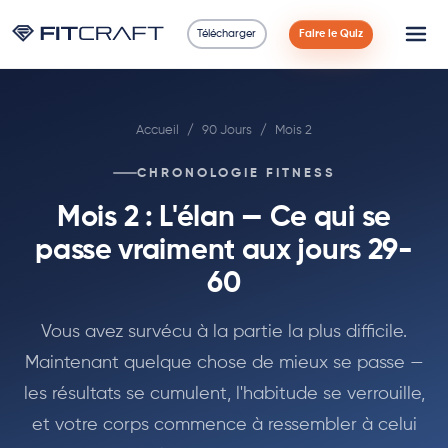
Télécharger
Faire le Quiz
Science
Accueil
/
90 Jours
/
Mois 2
Guides
CHRONOLOGIE FITNESS
Comparaisons
Mois 2 : L'élan — Ce qui se
90 Jours
passe vraiment aux jours 29-
60
Exercices
Vous avez survécu à la partie la plus difficile.
Blog
Maintenant quelque chose de mieux se passe —
les résultats se cumulent, l'habitude se verrouille,
Calculatrices
et votre corps commence à ressembler à celui