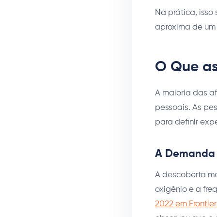
Na prática, iss
aproxima de um t
O Que as
A maioria das af
pessoais. As pe
para definir exp
A Demanda C
A descoberta ma
oxigênio e a fr
2022 em Frontier