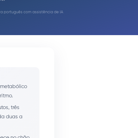
ara português com assistência de IA
 metabólico
ritmo.
os, três
da duas a
nece no chão