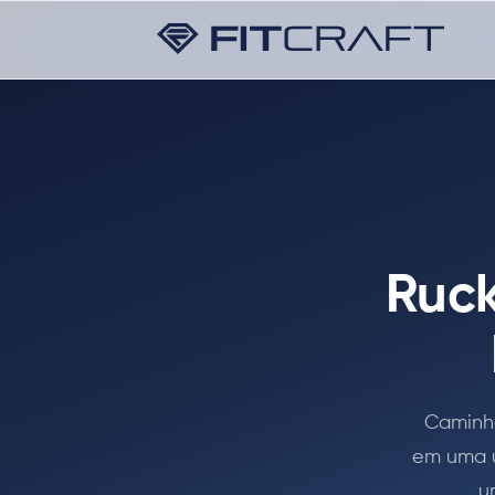
Ruck
Caminhe
em uma ú
u