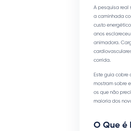
A pesquisa real
a caminhada com
custo energétic
anos esclareceu
animadora. Carg
cardiovasculare
corrida.
Este guia cobre 
mostram sobre el
os que não prec
maioria dos nov
O Que é 