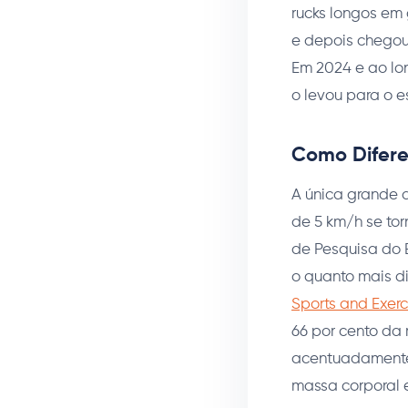
rucks longos em
e depois chegou
Em 2024 e ao lo
o levou para o 
Como Difer
A única grande 
de 5 km/h se tor
de Pesquisa do 
o quanto mais di
Sports and Exerc
66 por cento da
acentuadamente 
massa corporal 