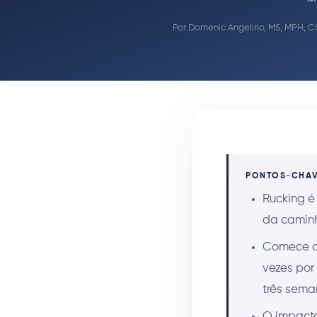
Por
Domenic Angelino, MS, MPH, C
PONTOS-CHA
Rucking é
da caminh
Comece co
vezes por
três sema
O impacto