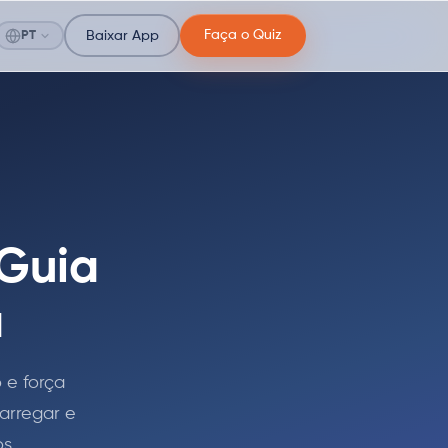
Faça o Quiz
PT
Baixar App
 Guia
a
 e força
arregar e
s.