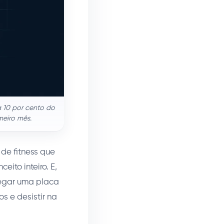
 10 por cento do
meiro mês.
 de fitness que
ito inteiro. E,
pegar uma placa
os e desistir na