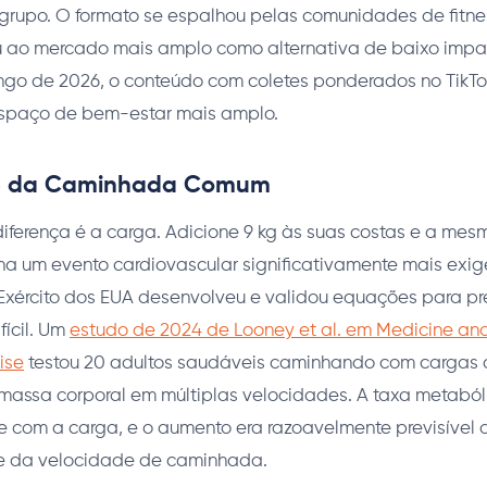
 grupo. O formato se espalhou pelas comunidades de fitne
 ao mercado mais amplo como alternativa de baixo impac
ngo de 2026, o conteúdo com coletes ponderados no TikTo
espaço de bem-estar mais amplo.
e da Caminhada Comum
diferença é a carga. Adicione 9 kg às suas costas e a m
na um evento cardiovascular significativamente mais exige
Exército dos EUA desenvolveu e validou equações para p
fícil. Um
estudo de 2024 de Looney et al. em Medicine and
ise
testou 20 adultos saudáveis caminhando com cargas d
 massa corporal em múltiplas velocidades. A taxa metaból
com a carga, e o aumento era razoavelmente previsível a
e da velocidade de caminhada.