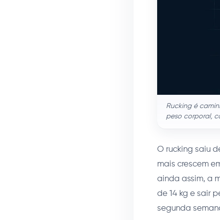
Rucking é camin
peso corporal, c
O rucking saiu d
mais crescem em
ainda assim, a 
de 14 kg e sair p
segunda seman