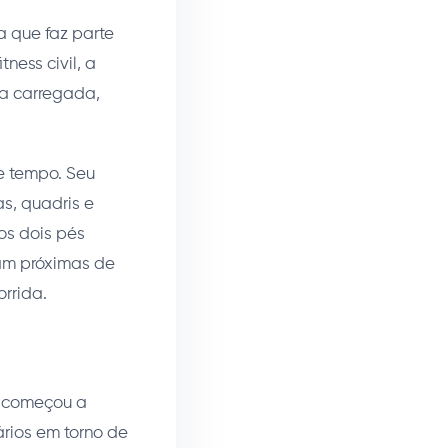
a que faz parte
ness civil, a
la carregada,
e tempo. Seu
s, quadris e
os dois pés
am próximas de
rrida.
e começou a
ários em torno de