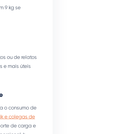
m 9 kg se
os ou de relatos
 e mais úteis
e
va o consumo de
ik e colegas de
orte de carga e