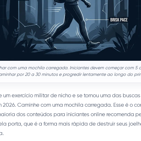
har com uma mochila carregada. Iniciantes devem começar com 5 a
aminhar por 20 a 30 minutos e progredir lentamente ao longo do pri
e um exercício militar de nicho e se tornou uma das buscas
 2026. Caminhe com uma mochila carregada. Esse é o conce
maioria dos conteúdos para iniciantes online recomenda 
ela porta, que é a forma mais rápida de destruir seus joelh
a.