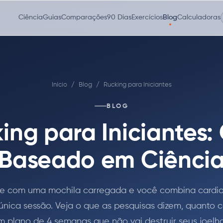
Ciência
Guias
Comparações
90 Dias
Exercícios
Blog
Calculadoras
Início
/
Blog
/
Rucking para Iniciantes
BLOG
ing para Iniciantes:
Baseado em Ciênci
 com uma mochila carregada e você combina cardio
nica sessão. Veja o que as pesquisas dizem, quanto c
m plano de 4 semanas que não vai destruir seus joelho