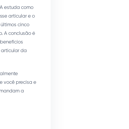
EUA estuda como
se articular e o
últimos cinco
o. A conclusão é
benefícios
articular da
ealmente
e você precisa e
ue mandam a