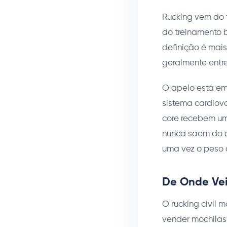
Rucking vem do 
do treinamento b
definição é mai
geralmente entre
O apelo está em
sistema cardiova
core recebem um 
nunca saem do c
uma vez o peso c
De Onde Vei
O rucking civi
vender mochilas 