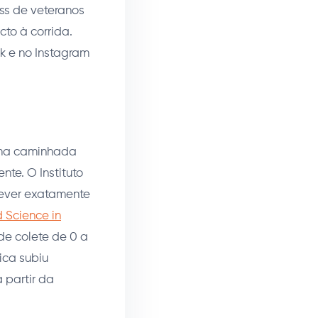
ss de veteranos
to à corrida.
k e no Instagram
esma caminhada
nte. O Instituto
rever exatamente
 Science in
e colete de 0 a
ica subiu
 partir da