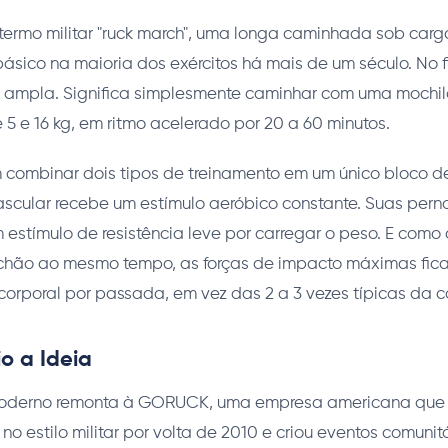
termo militar "ruck march", uma longa caminhada sob carg
ásico na maioria dos exércitos há mais de um século. No fit
s ampla. Significa simplesmente caminhar com uma mochi
 5 e 16 kg, em ritmo acelerado por 20 a 60 minutos.
 combinar dois tipos de treinamento em um único bloco d
scular recebe um estímulo aeróbico constante. Suas perna
estímulo de resistência leve por carregar o peso. E como 
hão ao mesmo tempo, as forças de impacto máximas fic
orporal por passada, em vez das 2 a 3 vezes típicas da co
o a Ideia
l moderno remonta à GORUCK, uma empresa americana qu
no estilo militar por volta de 2010 e criou eventos comunit