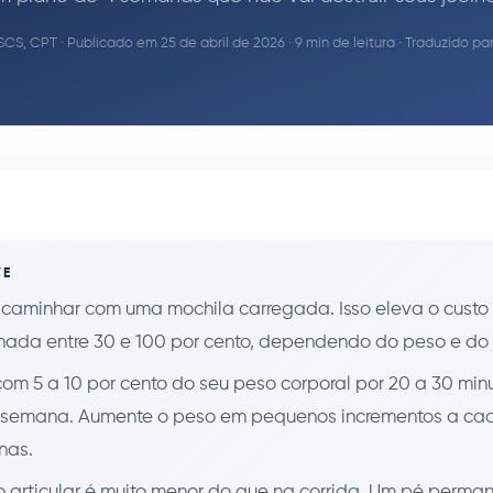
SCS, CPT
· Publicado em 25 de abril de 2026 · 9 min de leitura · Traduzido p
VE
 caminhar com uma mochila carregada. Isso eleva o custo
ada entre 30 e 100 por cento, dependendo do peso e do 
m 5 a 10 por cento do seu peso corporal por 20 a 30 minut
 semana. Aumente o peso em pequenos incrementos a ca
nas.
 articular é muito menor do que na corrida. Um pé perma