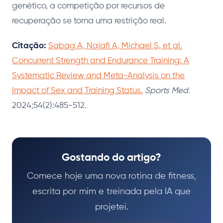
genético, a competição por recursos de
recuperação se torna uma restrição real.
Citação:
Sabag A, Najafi A, Michael S, et al.
Concurrent Strength and Endurance Training: A
Systematic Review and Meta-Analysis on the
Impact of Sex and Training Status.
Sports Med.
2024;54(2):485-512.
Gostando do artigo?
Comece hoje uma nova rotina de fitness,
escrita por mim e treinada pela IA que
projetei.