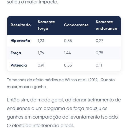
sofreu o maior impacto.
Somente
Somente
Resultado
Concorrente
força
endurance
Hipertrofia
1,23
0,85
0,27
Força
1,76
1,44
0,78
Potência
0,91
0,55
0,11
Tamanhos de efeito médios de Wilson et al. (2012). Quanto
maior, maior o ganho.
Então sim, de modo geral, adicionar treinamento de
endurance a um programa de força reduziu os
ganhos em comparação ao levantamento isolado.
O efeito de interferência é real.