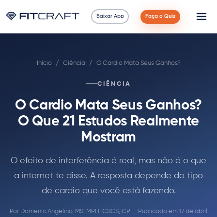
Baixar App
Faça o Quiz
Ciência
Início
/
Ciência
/
O Cardio Mata Seus Ganhos?
Guias
CIÊNCIA
Comparações
O Cardio Mata Seus Ganhos?
90 Dias
O Que 21 Estudos Realmente
Mostram
Exercícios
O efeito de interferência é real, mas não é o que
Blog
a internet te disse. A resposta depende do tipo
de cardio que você está fazendo.
Calculadoras
Por
Domenic Angelino, MS, MPH, CSCS, CPT
· Publicado em 17 de abril